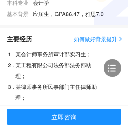
本科专业
会计学
基本背景
应届生，GPA86.47，雅思7.0
主要经历
如何做好背景提升
1
.
某会计师事务所审计部实习生；
2
.
某工程有限公司法务部法务部助
理；
3
.
某律师事务所民事部门主任律师助
理；
4
.
某区人民法院知产民庭法官助理；
立即咨询
5
.
人工智能时代下律师职业的人机协