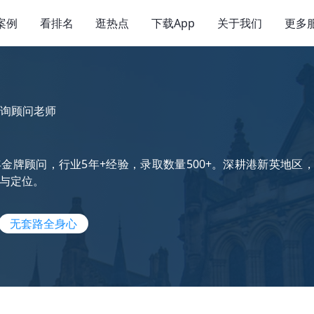
案例
看排名
逛热点
下载App
关于我们
更多
询顾问老师
金牌顾问，行业5年+经验，录取数量500+。深耕港新英地
与定位。
无套路全身心