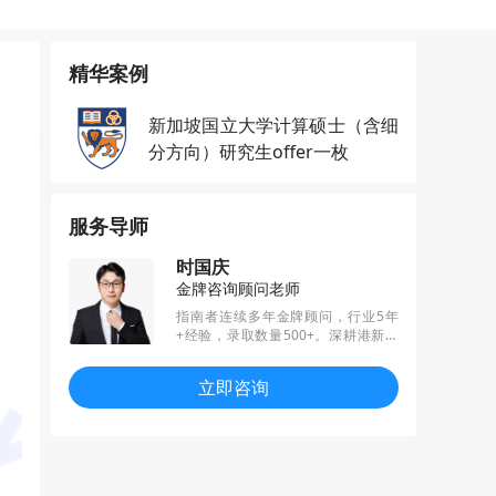
精华案例
新加坡国立大学计算硕士（含细
分方向）研究生offer一枚
服务导师
时国庆
金牌咨询顾问老师
指南者连续多年金牌顾问，行业5年
+经验，录取数量500+。深耕港新英
地区，精通各个专业招生偏好，擅长
结合职业规划、扬长避短，帮助学员
立即咨询
匹配规划与定位。