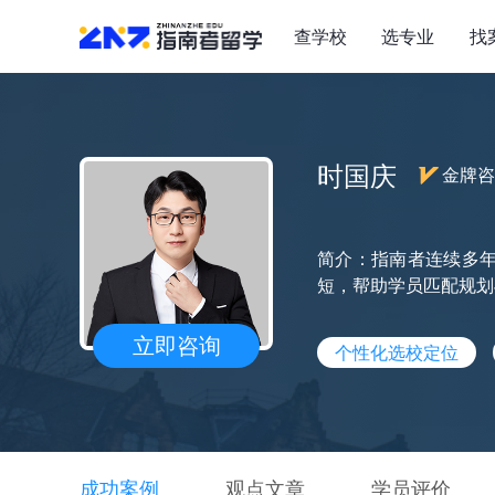
查学校
选专业
找
时国庆
金牌咨
简介：指南者连续多年
短，帮助学员匹配规划
立即咨询
个性化选校定位
成功案例
观点文章
学员评价