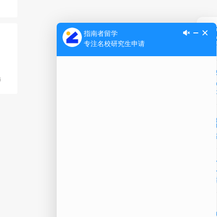
Ap
师
公
微信
在线