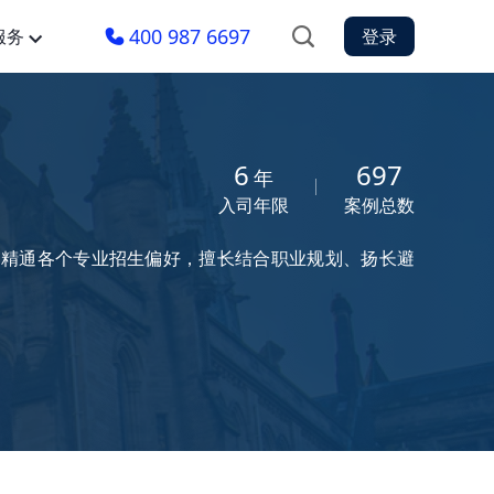
400 987 6697
服务
登录
6
697
年
入司年限
案例总数
区，精通各个专业招生偏好，擅长结合职业规划、扬长避