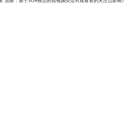
“聚”慧眼：基于SOR模型的短视频类型对观看者的关注点影响》
手机号格式错误，请检查后重试。