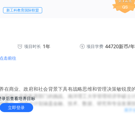
12
第
名
新工科教育国际联盟
1年
44720新币/年
项目时长
项目学费
点击前往
养在商业、政府和社会背景下具有战略思维和管理决策敏锐度
以应对公共和私营部门的挑战。南洋理工大学管理经济学硕士
登录后查看培养目标
的重点。该硕士计划涵盖金融、技术、数据、研究和专业发展
立即登录
展开
课堂讨论、研讨会和小组项目的沉浸式学习体验。