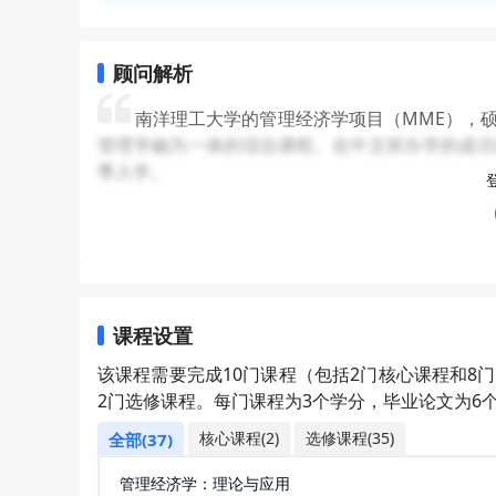
顾问解析
南洋理工大学的管理经济学项目（MME），
管理学融为一体的综合课程。在中文班办学的成功基
季入学。
就业服务
：学校就业中心和学院均会较频繁地
去到了shopee，字节跳动，四大会计师事务所，
学位认证为经济学类，毕业就业去向也相对较为多元
究，国有行，股份行总行，三大政策行，互联网产
课程设置
招生特点
：项目非常喜欢985/海本/211
该课程需要完成10门课程（包括2门核心课程和8
理，经济学，会计等。但其他专业背景的也有可能申请
2门选修课程。每门课程为3个学分，毕业论文为6
班级概况
：班级整体人数在80-100人左右，
核心课程(2)
选修课程(35)
全部(37)
大学、南京大学、中南大学的学生比较多。
管理经济学：理论与应用