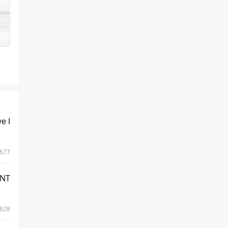
 l
677
NT
628