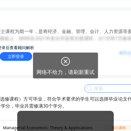
硕士课程为期一年，是将经济、金融、管理、会计、人力资源等
础上，MME在2021年首次开设英文授课班，分1月和7月春
登录后查看顾问解析
展开
立即登录
组织一些宣讲会以及一些公司的招聘信息，有较多同学通过该

lazada等知名公司实习。同时也可以参加国内远程实习。MME
网络不给力，请刷新重试
化，如三中一华的投行岗，债股销，中台业务, 头部券商的二
品岗，数据岗，四大审计，四大咨询，公务员等。
财经。该项目不喜双非，商科背景有偏好，商科背景是指比如金融
门选修课程）方可毕业，符合学术要求的学生可以选择毕业论文
成功。GPA方面偏好85+。
个学分，毕业共需修满30个学分。
其中90%-95%都是中国学生。学生背景方面，本科基本是985，
Managerial Economics: Theory & Applications
核心课程