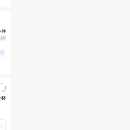
多种
秋两
全部
渠道
回国
级研
，管
代替
清华