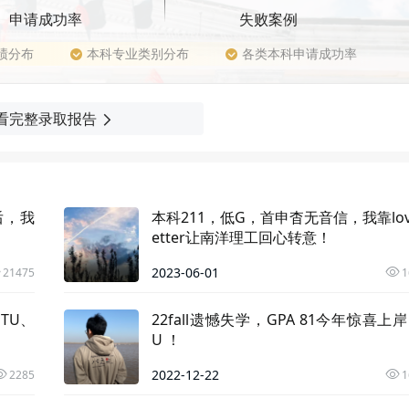
申请成功率
失败案例
绩分布
本科专业类别分布
各类本科申请成功率
看完整录取报告
后，我
本科211，低G，首申杳无音信，我靠love
etter让南洋理工回心转意！
2023-06-01
21475
1
TU、
22fall遗憾失学，GPA 81今年惊喜上岸
U ！
2022-12-22
2285
1