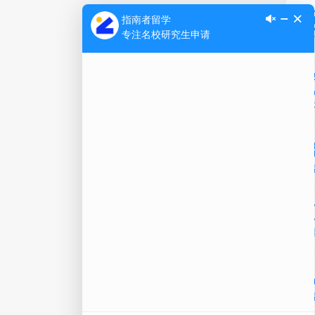
Ap
公
微信
在线
电话