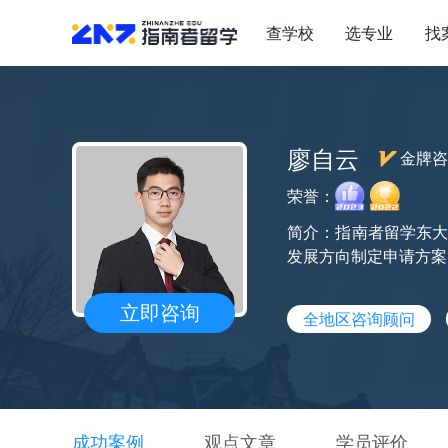
查学校
选专业
找
廖自云
金牌咨
荣誉：
简介：指南者留学东大
发展方向制定申请方案
立即咨询
全地区咨询顾问
成功案例
观点文章
学员评价