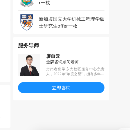
r一枚
新加坡国立大学机械工程理学硕
士研究生offer一枚
服务导师
廖自云
金牌咨询顾问老师
指南者留学东大校区服务中心负责
人，2022年“年度之星”，拥有多年跨
国集团工作和海外生活经历。擅长职
业发展规划，根据学员的发展方向制
立即咨询
定申请方案，已帮助数百名学员拿到
理想offer并走向心仪的工作岗位。为
热爱奔赴，将留学工作定位为终身事
业
师