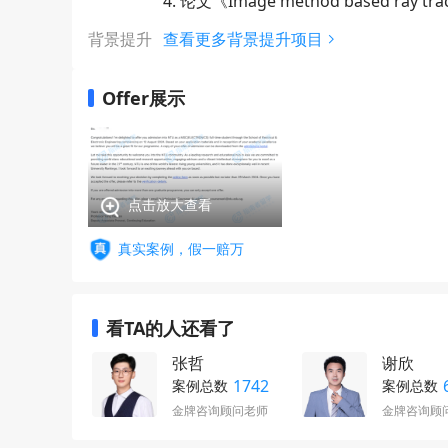
4. 论文《Image method based ray tracin
背景提升
查看更多背景提升项目
Offer展示
点击放大查看
真实案例，假一赔万
看TA的人还看了
张哲
谢欣
1742
案例总数
案例总数
金牌咨询顾问老师
金牌咨询顾