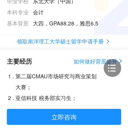
毕业学校
东北大学（中国）
本科专业
会计
基本背景
大四，GPA88.28，雅思6.5
领取南洋理工大学硕士留学申请手册
主要经历
如何做好背景提升
1
.
第二届CMAU市场研究与商业策划
大赛；
2
.
亚信科技 税务部实习生；
3
.
普华永道 税务部实习生；
立即咨询
4
.
全国高校精英挑战赛会计与商业案