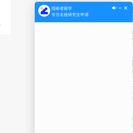
Ap
师
公
微信
在线
电话