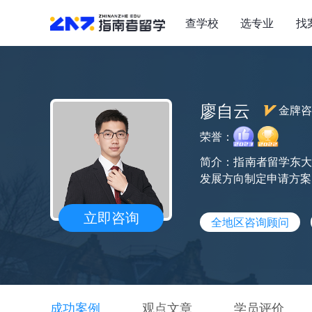
查学校
选专业
找
廖自云
金牌咨
荣誉：
简介：指南者留学东大
发展方向制定申请方案
立即咨询
全地区咨询顾问
成功案例
观点文章
学员评价