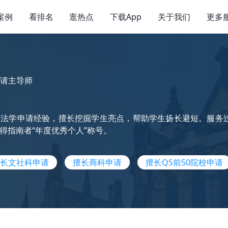
案例
看排名
逛热点
下载App
关于我们
更多
请主导师
法学申请经验，擅长挖掘学生亮点，帮助学生扬长避短。服务过
得指南者“年度优秀个人”称号。
长文社科申请
擅长商科申请
擅长QS前50院校申请