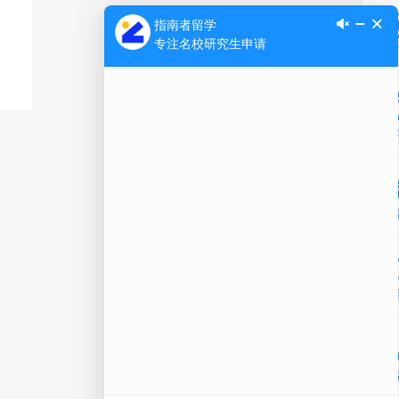
Ap
公
微信
在线
电话