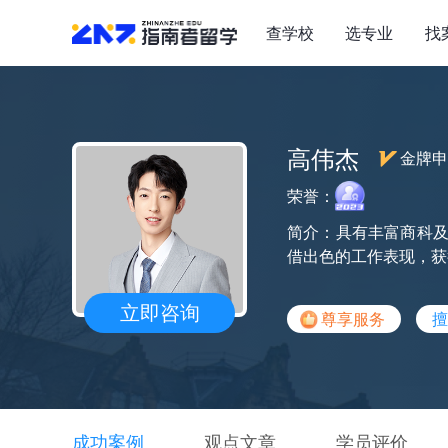
查学校
选专业
找
高伟杰
金牌申
荣誉：
简介：具有丰富商科及
借出色的工作表现，获
立即咨询
尊享服务
擅
成功案例
观点文章
学员评价