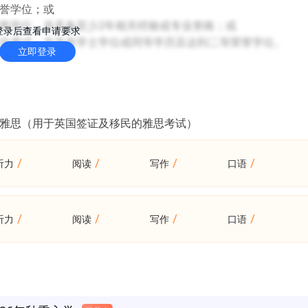
荣誉学位；或
荣誉学位，并具备至少2年相关经验或专业资格；或
登录后查看申请要求
通职业考试，并具有学士学位或同等学历且达到二等荣誉学位。
立即登录
VI雅思（用于英国签证及移民的雅思考试）
/
/
/
/
听力
阅读
写作
口语
/
/
/
/
听力
阅读
写作
口语