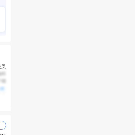
交叉
融科
干细
律问
全部
、互
级课
务顾
。此