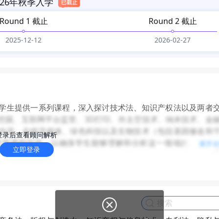
26年秋季入学
Round 1 截止
Round 2 截止
2025-12-12
2026-02-27
为学生提供一系列课程，深入探讨技术法、知识产权法以及两者
挖掘、互联网平台监管、3D打印、外太空技术、纳米技术、金
内容、在线流媒体、绿色科技以及生物技术（包括基因修改和
登录后查看顾问解析
更新课程内容，以确保学生能够理解和分析这一领域的当代法
展开
立即登录
领域的法律理解和专业技能。学生将学习涵盖国际知识产权法
据保护法等各种领域的法律问题。同时，学生可以选择参加高
，包括但不限于知识产权律师、技术法律顾问、互联网公司法
、竞争法、数字犯罪、健康法律等。
隐私专家等领域的职业。
如果没有法律本科学位，可能需要额外修读一些基础法律课程

程。具体的申请流程和要求应咨询香港大学相关部门。