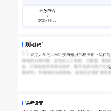
开放申请
2025-11-03
顾问解析
香港大学的LLM科技与知识产权法专业旨在
领域的法律问题。这包括人工智能、大数据、数据
技、计算机程序和算法保护、数字混搭与用户生成
胞研究）等领域的法律影响。该项目定期扩展和
题。该专业侧重于培养学生在技术法和知识产权法
联网法律、专利法、版权法、商标法、隐私与数
就业服务
：毕业生可以追求广泛的职业道路
程，深入研究特定领域的法律问题，如生物伦理学
问、创新和科技政策分析师、技术创业顾问、数字
招生特点
：申请者需要满足一定的学历要求，
课程设置
外，需要按照课程设置要求选择核心课程和选修课