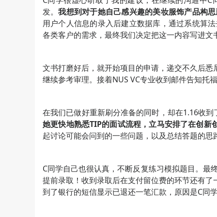
C同学很虚心听取了我的建议，在继续的沟通中C
发。
我想到对于她自己感兴趣的美妆服饰产品构思
用户个人信息的录入后建立数据库，通过系统算法
各类客户的需求，最终我们决定把这一内容写进文
文书打磨好后，就开始项目的申请，递交不久后悉尼
继续参考审理。接着NUS VC专业收到邮件告知
在我们已做好重新刷分准备的同时，却在1.16收到
她更快地熟悉TIP的面试流程，立马安排了在创新
起讨论可能会问到的一些问题，以及总结答题的思
C同学自己也很认真，不断反复练习模拟题目。最终努
提前录取！收到录取后在支付留位费的环节还有了一
到了银行的短信显示已退还一笔汇款，原因是C同