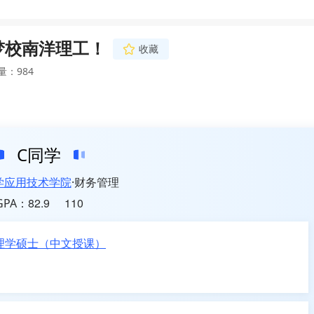
上梦校南洋理工！
收藏
量：984
C同学
学应用技术学院
财务管理
82.9
110
GPA：
理学硕士（中文授课）