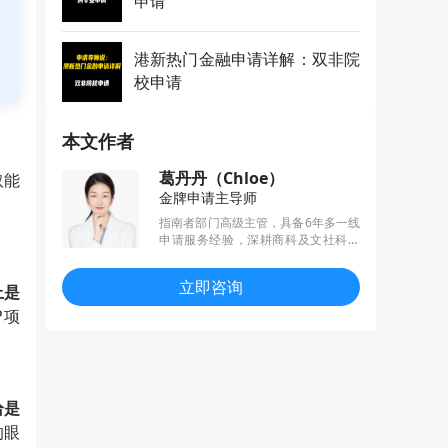
申请
港新热门金融申请详解：双非院
校申请
本文作者
葛丹丹（Chloe）
取能
金牌申请主导师
指南者部门高级主管，具备6年多一线
申请服务经验，深耕商科及文社科方
向申请，擅长帮助学生挖掘经历亮
点，秉承“用心服务，筑梦未来”的申请
立即咨询
上是
理念，多年来深受学生和家长的一致
认可和好评。
P项
恰是
的眼