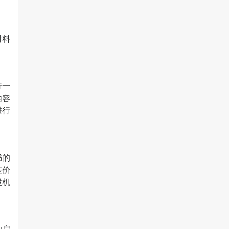
材料
行一
内容
进行
书的
差价
投机