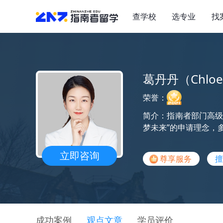
查学校
选专业
找
葛丹丹（Chlo
荣誉：
简介：指南者部门高级
梦未来”的申请理念，
立即咨询
尊享服务
擅
成功案例
观点文章
学员评价