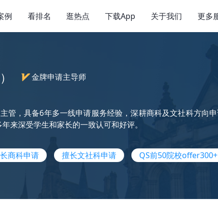
案例
看排名
逛热点
下载App
关于我们
更多
e）
金牌申请主导师
主管，具备6年多一线申请服务经验，深耕商科及文社科方向申
多年来深受学生和家长的一致认可和好评。
长商科申请
擅长文社科申请
QS前50院校offer300+