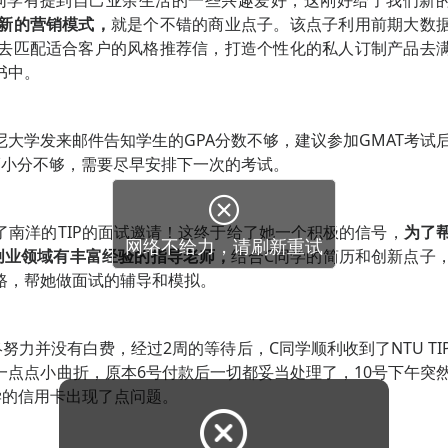
同学有提到自己业余生活的一些兴趣爱好，这刚好给了我们新
新的营销模式，
就是个不错的商业点子。该点子利用前期大数
去匹配适合客户的风格推荐信，打造个性化的私人订制产品去
书中。
大学发来邮件告知学生的GPA分数不够，建议参加GMAT考试
托福小分不够，需要尽早安排下一次的考试。
了南洋的TIP的面试邀请！这终于给了她一个积极的信号，
为了
创业领域有丰富经验的指导老师，
结合C同学的简历和创新点子
路，帮她做面试的辅导和模拟。
力并没有白费，经过2周的等待后，C同学顺利收到了NTU TI
点点小曲折，原本6号付款后一切都妥当处理了，10号下午突
学的信用卡出现了点问题。