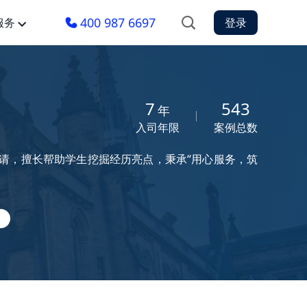
400 987 6697
服务
登录
7
543
年
入司年限
案例总数
请，擅长帮助学生挖掘经历亮点，秉承“用心服务，筑