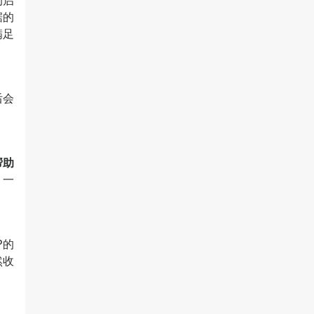
的启
据的
满足
后会
帮助
，一
P的
然收