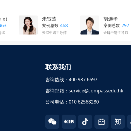
，GRE，GMAT其实也不是所有的金融专业都一定要同学们必
考出分了，而且不错，后面也有学有余力的情况下，那你可以同
够递交一个比较不错的雅思和G的话肯定是更有帮助的，而且是锦上
nie）
朱钰茜
胡选华
9月份之前可以去做一个软背景方面优化，就是暑期的一个实习
963
468
297
案例总数
案例总数
习经历这一块，正常大部分学生还是会有二到三段，这样的一个
导师
资深申请主导师
金牌申请主导师
段或者说两段，想要在暑期再进行补充一段的。肯定也有在进行
经常关注一下自己的邮箱就是有及时查收投递公司的一个面试的
衔接到七八月暑期的一个实习。那如果说同学目前实习这一块还
同学，那可以在申请9月份开放之前再补充两段。目前阶段的话
暑期的时候再做一段线下的这样就能保证9月份申请之前了，能
联系我们
咨询热线：400 987 6697
咨询邮箱：service@compassedu.hk
公司电话：010 62568280