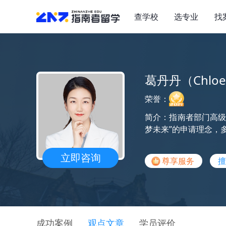
查学校
选专业
找
葛丹丹（Chlo
荣誉：
简介：指南者部门高级
梦未来”的申请理念，
立即咨询
尊享服务
擅
成功案例
观点文章
学员评价