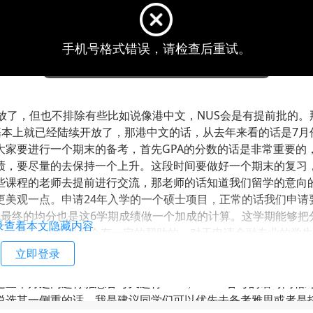
就开放了，但也不排除有些比如说像港中文，NUS会是有提前批的。
基本上就已经陆续开放了，那港中文的话，从去年来看的话是7月
大家要进行一个期末的备考，首先GPA的分数的话是非常重要的
绩，要尽量的去保持一个上升。这段时间要做好一个期末的复习
些课程的老师去提前进行交流，那老师的话知道我们留学的意向
更美观一点。申请24年入学的一个硕士项目，正常的话我们申请
说最终的均分也是这6学期成绩做一个加成的计算。这学期能够把
录查看本文隐藏内容
的GPA，拉高也是会有一定的帮助的，对于申请金融专业的学
够保证在88分以上，那肯定是更好了。首先最重要的这个阶段的一
立即登录
，也是刚刚一直强调的语言考试这一块，因为目前从5月份到申
三个月之内进行雅思备考又进行GRE，GMAT备考的话时间相
说选其一侧重的话，我是建议同学们可以优先去备考雅思或者是