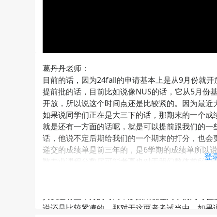
葛丹丹老师：
目前的话，因为24fall的申请基本上是从9月份
提前批的话，目前比如说像NUS的话，它从5月份
开放，所以说这个时间点还是比较紧的。因为最近
如果说同学们正在是大三下的话，那期末的一个成
就是还有一方面的话呢，就是可以提前跟我们的一
话，他说不定后期给我们的一个期末的打分，也会
递交的成绩单是前三年的，是6学期的成绩单所以
登
数专业课程分数尽可能考高也对于我们整体前6学期
好是整体GPA保持85分以上，那如果你的GPA能
期末的备考那其次就是一个需要大家花时间去准备
其实还有三个月的时间，那如果说让同学们同时在这
说还是比较紧凑的。那对于这两者考试当中，如果