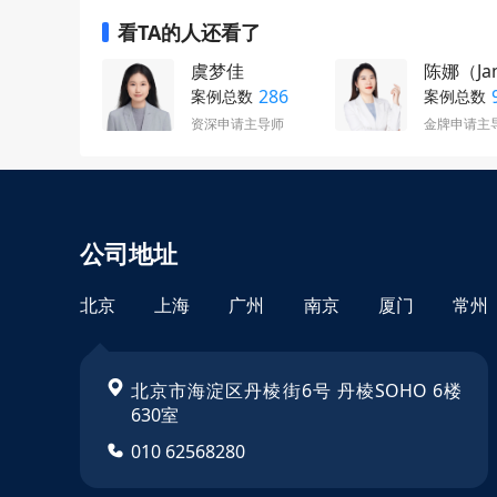
福，因为毕竟雅思跟托福是所有专业的一个必备门槛
看TA的人还看了
请的时候要带上的。那如果说学生目前的雅思已经
去备考GRE，GMAT的，在9月份申请的时候能
虞梦佳
陈娜（Ja
花的。除此之外其实还有一个就是我们可以在申请
286
案例总数
案例总数
了，因为正常我们金融专业申请的学生的话对于实
资深申请主导师
金牌申请主
配的实习的那如果说目前同学们的实习就是只有一
期实习的岗位投递了，同学们可以关注一下自己的
请，做好一个笔面试的一个准备，争取能就是顺利
较空缺的话，我是建议现阶段时间相对比较宽裕的
为现在还在校期间可以先做一段线上的实习，等到
公司地址
补两段这样的一个实习经历。
北京
上海
广州
南京
厦门
常州
北京市海淀区丹棱街6号 丹棱SOHO 6楼
630室
010 62568280