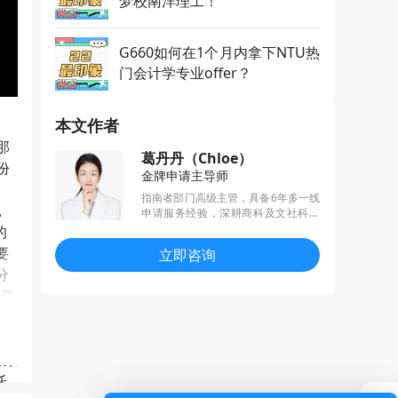
梦校南洋理工！
G660如何在1个月内拿下NTU热
门会计学专业offer？
本文作者
那
葛丹丹（Chloe）
份
金牌申请主导师
，
指南者部门高级主管，具备6年多一线
，
申请服务经验，深耕商科及文社科方
向申请，擅长帮助学生挖掘经历亮
的
点，秉承“用心服务，筑梦未来”的申请
要
立即咨询
理念，多年来深受学生和家长的一致
分
认可和好评。
生最
个
请前
对来
托