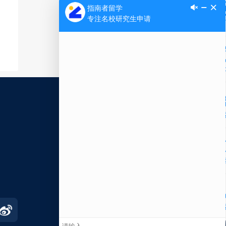
须申
时
Ap
添
经历
匹
暑
公
邀
比
，因
够弥
微信
在线
电话
下载指南者留学App