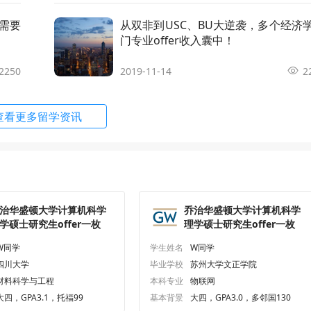
ta Science
申请条件
顾问解析
师需要
从双非到USC、BU大逆袭，多个经济
门专业offer收入囊中！
ctrical Engineering
申请条件
顾问解析
2250
2019-11-14
2
anagement
申请条件
顾问解析
查看更多留学资讯
rketing
申请条件
顾问解析
chanical and Aerospace Engineering
申请条件
顾问解析
治华盛顿大学计算机科学
乔治华盛顿大学计算机科学
roject Management
申请条件
顾问解析
学硕士研究生offer一枚
理学硕士研究生offer一枚
W同学
学生姓名
W同学
tistics
申请条件
顾问解析
四川大学
毕业学校
苏州大学文正学院
材料科学与工程
本科专业
物联网
大四，GPA3.1，托福99
基本背景
大四，GPA3.0，多邻国130