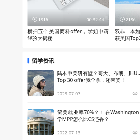
商业分析硕士
Master o
1816
00:32:44
2186
法学硕士(MSL)
Master o
横扫五个美国商科offer，学姐申请
双非二本
经验大揭秘！
获美国To
生物统计学公共卫生硕士
MPH in Bi
留学资讯
应用金融硕士
MS in Ap
陆本申美研有壁？哥大、布朗、JHU
Top 30 offer我全拿，还带奖！
应用数学
MS in Ap
2023-07-07
计算机工程硕士
MS in Co
留美就业率70%？！在Washington D
计算机科学网络安全硕士
MS in Cy
学MPP怎么比CS还香？
数据分析硕士
MS in Da
2022-07-13