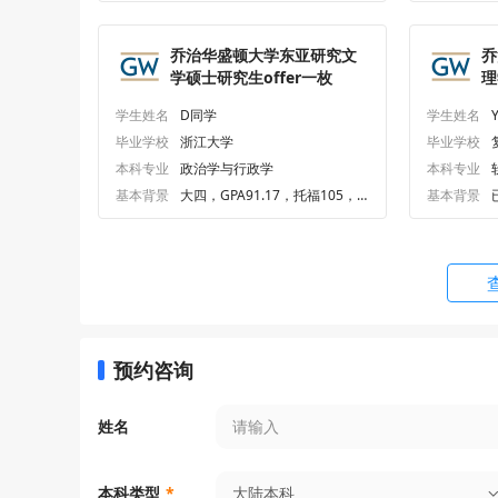
乔治华盛顿大学东亚研究文
乔
学硕士研究生offer一枚
理
学生姓名
D同学
学生姓名
毕业学校
浙江大学
毕业学校
本科专业
政治学与行政学
本科专业
基本背景
大四，GPA91.17，托福105，G
基本背景
RE330
预约咨询
姓名
大陆本科
本科类型
*