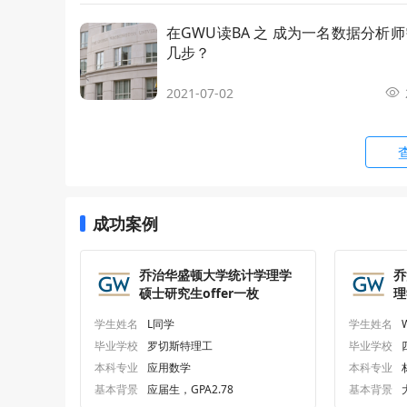
数据科学理学硕士
MS in Da
在GWU读BA 之 成为一名数据分析
几步？
电气工程理学硕士
MS in Ele
2021-07-02
管理学硕士
MS in M
市场营销硕士
MS in Ma
成功案例
机械与航天工程理学硕士
MS in Me
乔治华盛顿大学统计学理学
乔
项目管理理学硕士
MS in P
硕士研究生offer一枚
理
学生姓名
L同学
学生姓名
统计学理学硕士
MS in Sta
毕业学校
罗切斯特理工
毕业学校
本科专业
应用数学
本科专业
基本背景
应届生，GPA2.78
基本背景