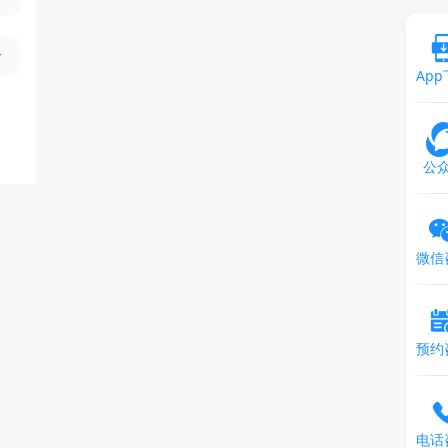
Ap
公
微信
预约
电话