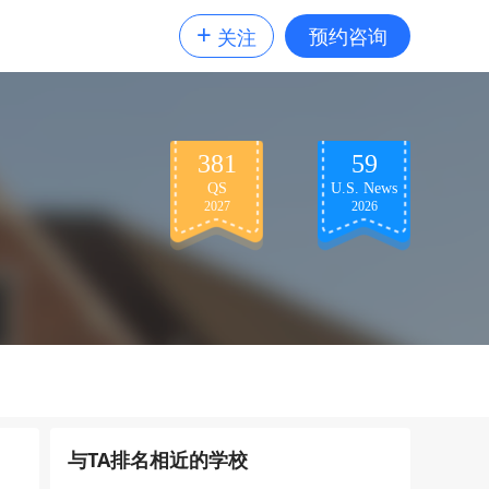
+
预约咨询
关注
381
59
QS
U.S. News
2027
2026
与TA排名相近的学校