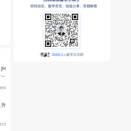
JH
界看
964
提升
353