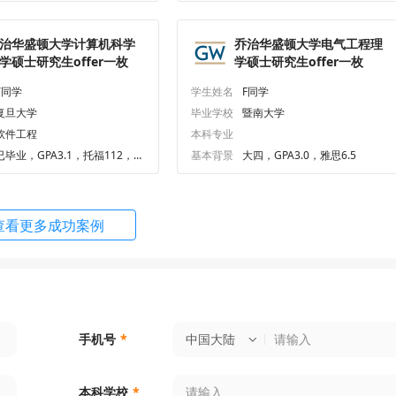
治华盛顿大学计算机科学
乔治华盛顿大学电气工程理
学硕士研究生offer一枚
学硕士研究生offer一枚
Y同学
学生姓名
F同学
复旦大学
毕业学校
暨南大学
软件工程
本科专业
已毕业，GPA3.1，托福112，G
基本背景
大四，GPA3.0，雅思6.5
RE325
查看更多成功案例
中国大陆
手机号
*
本科学校
*