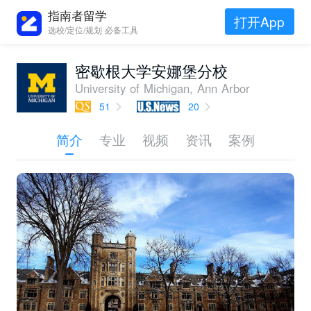
指南者留学
打开App
选校/定位/规划 必备工具
密歇根大学安娜堡分校
University of Michigan, Ann Arbor
51
20
简介
专业
视频
资讯
案例