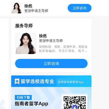
徐然
立即咨询
资深申请主导师
服务导师
徐然
资深申请主导师
深耕欧陆、港新、英澳申请，熟稔各
校录取偏好。专注计算机、电子电
气、生物技术、BME等理工及医工交
叉领域。能从技术底层逻辑切入，精
立即咨询
准定位差异化优势，将复杂经历转化
为有力叙事，打造专业深度与个人记
忆点并存的申请材料，全程精准推
进。