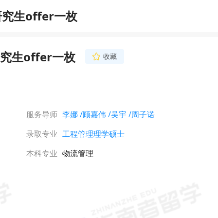
生offer一枚
生offer一枚
收藏
周子诺
资深文书导师
理工科背景翻译硕士，
八及CATTI翻译资格
电子电气、计算机、数
服务导师
李娜
/顾嘉伟
/吴宇
/周子诺
业工程等理工科方向的
立即咨询
润色。善于挖掘学生经
录取专业
工程管理理学硕士
准提炼个性化特质。致
与热情，助力每个留学
本科专业
物流管理