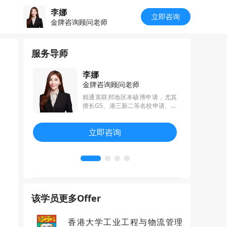
李娜
立即咨询
金牌咨询顾问老师
服务导师
李娜
金牌咨询顾问老师
持有英语专
精通英联邦地区本硕博申请，尤其
认证，专注于
擅长G5、港三新二等名校申请、精
据科学、工
准把握不同专业的录取要求和招生
文书写作与
画像，擅长咨询定校、背景提升、
立即咨询
历亮点，精
课程分析、求职规划等一系列客户
力于用专业
的难点与痛点，擅长以终为始，以
梦！
职业目标为导向，倒推院校专业选
择及制定规划方案，失败率接近为
零!
该学员更多Offer
香港大学工业工程与物流管理