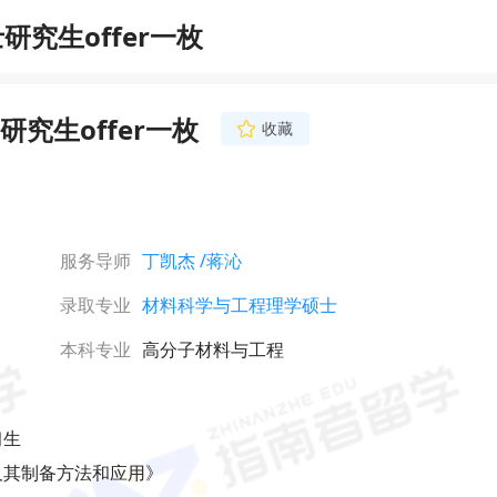
究生offer一枚
究生offer一枚
收藏
蒋沁
资深申请主导师
工科背景，专注电子电
领域申请，基于学科特
化方案。了解港三新二
服务导师
丁凯杰
/蒋沁
核偏好，擅长挖掘经历
立即咨询
助力学生收获理想录取
录取专业
材料科学与工程理学硕士
本科专业
高分子材料与工程
习生
及其制备方法和应用》