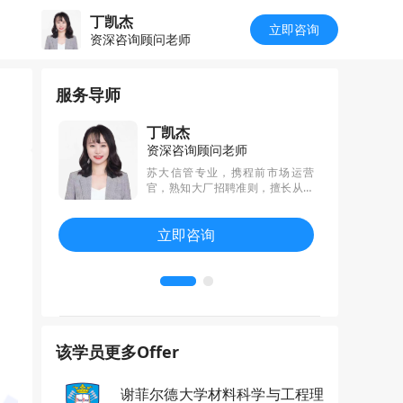
丁凯杰
立即咨询
资深咨询顾问老师
服务导师
丁凯杰
资深咨询顾问老师
气/机械工程
苏大信管专业，携程前市场运营
点制定个性
官，熟知大厂招聘准则，擅长从职
/英国G5审
业规划倒推留学申请，精准匹配申
提炼优势，
请专业，超六成学生拿到港三新
立即咨询
。
二，英国qs前50录取，专业，细
致，耐心和爱专研的服务精神深受
深受学生和家长的喜爱
该学员更多Offer
谢菲尔德大学材料科学与工程理