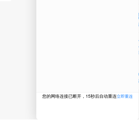
微信
在线
电话