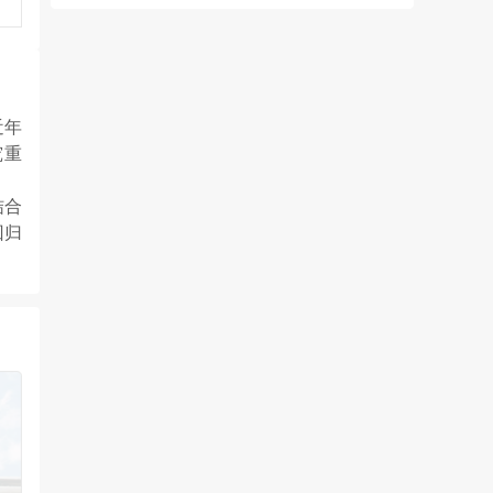
近年
究重
结合
回归