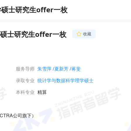
士研究生offer一枚
士研究生offer一枚
收藏
蒋斐
首席文书导师
12年留学行业工作经验
欣赏的眼光看待学生，
个人都如此独一无二”
服务导师
朱雪萍
/夏新芳
/蒋斐
旨为学生打造个性化的
立即咨询
金工金数、商科文书写
录取专业
统计学与数据科学理学硕士
学生收获MIT、加州
哥、哥大、帝国理工、
NUS等顶尖硕博录取。
本科专业
精算
LECTRA公司旗下）