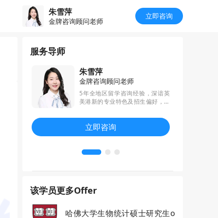
朱雪萍
立即咨询
金牌咨询顾问老师
服务导师
朱雪萍
金牌咨询顾问老师
，秉持着“用
5年全地区留学咨询经验，深谙英
你会发现每
美港新的专业特色及招生偏好，擅
的文书写作宗
长结合学员的背景和经历，制定专
文书，精通
属的背景提升规划和留学申请方
立即咨询
作，曾帮助
案，帮助学员拿到哈佛、耶鲁、牛
伯克利、芝加
津、剑桥等世界名校录取。
伦敦政经、
该学员更多Offer
哈佛大学生物统计硕士研究生o