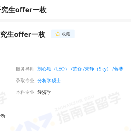
生offer一枚
生offer一枚
收藏
蒋斐
首席文书导师
12年留学行业工作经验
欣赏的眼光看待学生，
个人都如此独一无二”
服务导师
刘心颖（LEO）
/范蓉
/朱静（Sky）
/蒋斐
旨为学生打造个性化的
立即咨询
金工金数、商科文书写
录取专业
分析学硕士
学生收获MIT、加州
哥、哥大、帝国理工、
NUS等顶尖硕博录取。
本科专业
经济学
分析