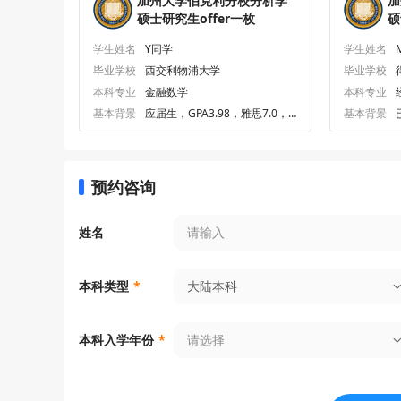
加州大学伯克利分校分析学
加
硕士研究生offer一枚
硕
学生姓名
Y同学
学生姓名
毕业学校
西交利物浦大学
毕业学校
本科专业
金融数学
本科专业
基本背景
应届生，GPA3.98，雅思7.0，G
基本背景
RE318.0
预约咨询
姓名
大陆本科
本科类型
*
请选择
本科入学年份
*