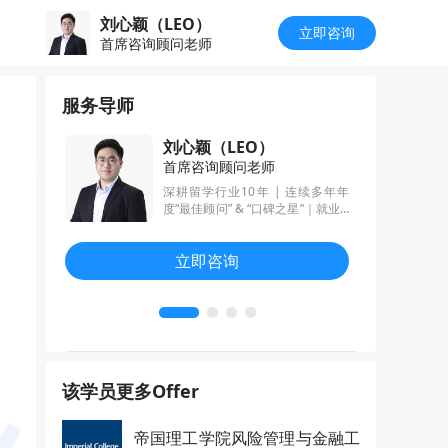
刘心颖（LEO）
立即咨询
首席咨询顾问老师
服务导师
刘心颖（LEO）
首席咨询顾问老师
，秉持着“用
深耕留学行业10年 | 连续多年年
你会发现每
度“最佳顾问” & “口碑之星”｜就业&
的文书写作宗
升学双轨驱动，只做有结果的留学
文书，精通
申请规划 | 南大校区负责人
立即咨询
作，曾帮助
伯克利、芝加
伦敦政经、
该学员更多Offer
帝国理工学院风险管理与金融工