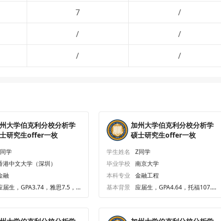
7
/
/
/
/
/
州大学伯克利分校分析学
加州大学伯克利分校分析学
士研究生offer一枚
硕士研究生offer一枚
F同学
学生姓名
Z同学
香港中文大学（深圳）
毕业学校
南京大学
金融
本科专业
金融工程
应届生，GPA3.74，雅思7.5，G
基本背景
应届生，GPA4.64，托福107.
RE334.0
0，GRE334.0