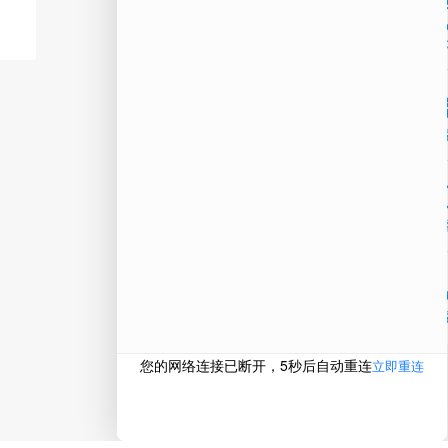
公
微信
在线
电话