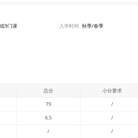
8或9门课
入学时间
秋季/春季
总分
小分要求
79
/
6.5
/
/
/