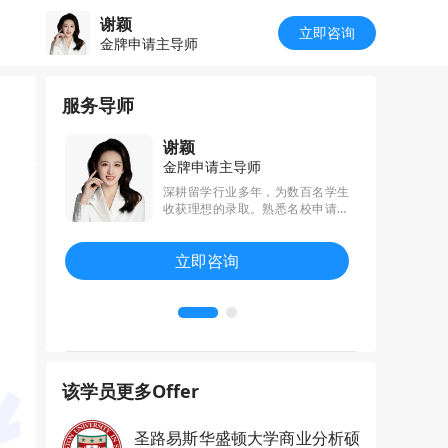
谢颖
立即咨询
金牌申请主导师
服务导师
谢颖
金牌申请主导师
，秉持着“用
深耕留学行业多年，为数百名学生
你会发现每
收获理想的录取。熟悉名校申请要
的文书写作宗
求，个性化指导学生申请期规划与
文书，精通
申请材料完善。斩获宾大、JHU、
立即咨询
作，曾帮助
杜克、哥大、康奈尔等美国TOP院
伯克利、芝加
校，以及港新英主流留学地区剑
伦敦政经、
桥、新国立、港大等名校录取。
该学员更多Offer
圣路易斯华盛顿大学商业分析硕