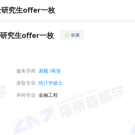
究生offer一枚
究生offer一枚
收藏
蒋斐
首席文书导师
12年留学行业工作经验
欣赏的眼光看待学生，
个人都如此独一无二”
服务导师
谢颖
/蒋斐
旨为学生打造个性化的
立即咨询
金工金数、商科文书写
录取专业
统计学硕士
学生收获MIT、加州
哥、哥大、帝国理工、
NUS等顶尖硕博录取。
本科专业
金融工程