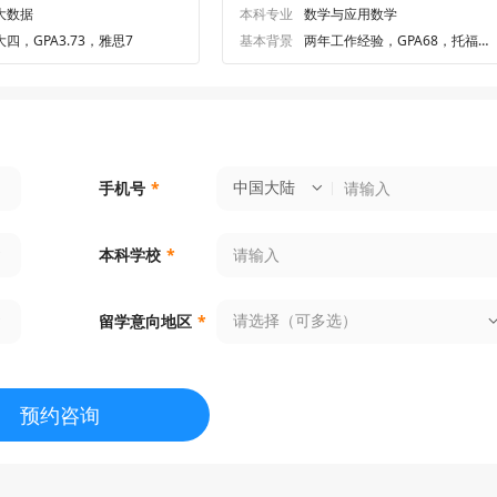
大数据
本科专业
数学与应用数学
大四，GPA3.73，雅思7
基本背景
两年工作经验，GPA68，托福1
01，GRE323
中国大陆
手机号
*
本科学校
*
请选择（可多选）
留学意向地区
*
预约咨询