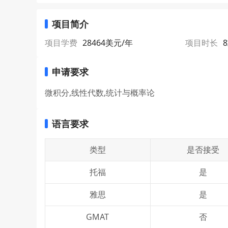
项目简介
项目学费
28464美元/年
项目时长
申请要求
微积分,线性代数,统计与概率论
语言要求
类型
是否接受
托福
是
雅思
是
GMAT
否