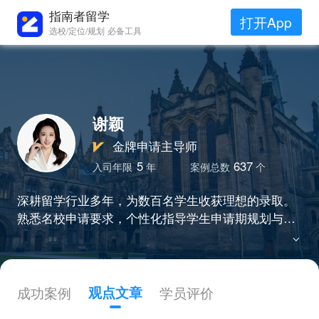
指南者留学
打开App
选校/定位/规划 必备工具
谢颖
金牌申请主导师
5
637
入司年限
年
案例总数
个
深耕留学行业多年，为数百名学生收获理想的录取。
熟悉名校申请要求，个性化指导学生申请期规划与申
请材料完善。斩获宾大、JHU、杜克、哥大、康奈尔
等美国TOP院校，以及港新英主流留学地区剑桥、新
国立、港大等名校录取。
成功案例
观点文章
学员评价