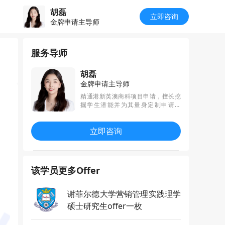
胡磊
立即咨询
金牌申请主导师
服务导师
胡磊
金牌申请主导师
精通港新英澳商科项目申请，擅长挖
掘学生潜能并为其量身定制申请策
略。始终秉承“精细专注，专业引领”的
理念，通过细心规划和高效执行，已
立即咨询
帮助多名学生获得Cambridge、IC、
UCL、LSE、NUS、NTU、港大等顶
尖名校的录取，致力为每一位学生开
启成功之旅。
该学员更多Offer
谢菲尔德大学营销管理实践理学
硕士研究生offer一枚