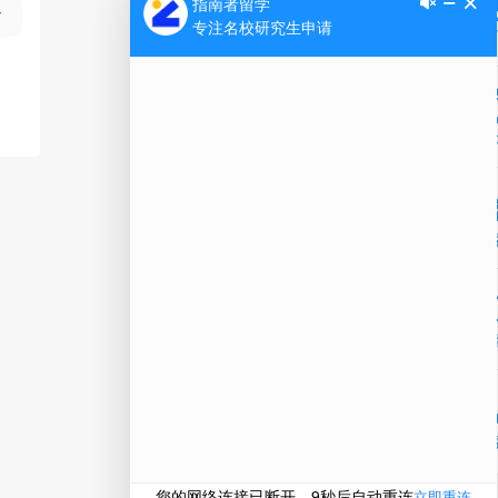
Ap
公
微信
在线
电话