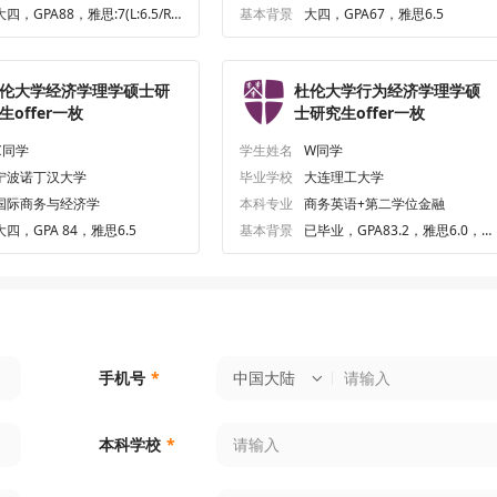
合作办学）
大四，GPA88，雅思:7(L:6.5/R:
基本背景
大四，GPA67，雅思6.5
.5/W:6.5/S:6.5)
伦大学经济学理学硕士研
杜伦大学行为经济学理学硕
生offer一枚
士研究生offer一枚
C同学
学生姓名
W同学
宁波诺丁汉大学
毕业学校
大连理工大学
国际商务与经济学
本科专业
商务英语+第二学位金融
大四，GPA 84，雅思6.5
基本背景
已毕业，GPA83.2，雅思6.0，
无
中国大陆
手机号
*
本科学校
*