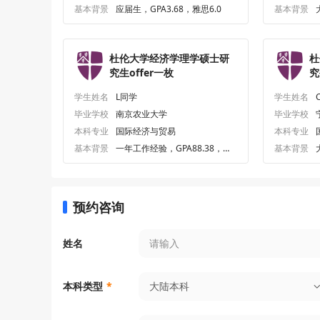
基本背景
应届生，GPA3.68，雅思6.0
基本背景
7
杜伦大学经济学理学硕士研
杜
究生offer一枚
究
学生姓名
L同学
学生姓名
毕业学校
南京农业大学
毕业学校
本科专业
国际经济与贸易
本科专业
基本背景
一年工作经验，GPA88.38，雅
基本背景
思7.0，GMAT700
预约咨询
姓名
大陆本科
本科类型
*