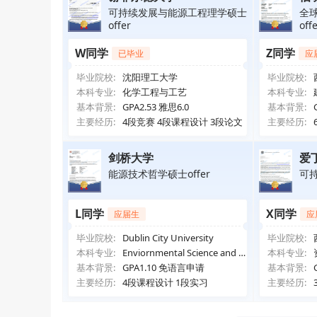
可持续发展与能源工程理学硕士
全
offer
off
W同学
Z同学
已毕业
应
毕业院校:
沈阳理工大学
毕业院校:
本科专业:
化学工程与工艺
本科专业:
基本背景:
GPA2.53 雅思6.0
基本背景:
主要经历:
4段竞赛 4段课程设计 3段论文
主要经历:
剑桥大学
爱
能源技术哲学硕士offer
可持
L同学
X同学
应届生
应
毕业院校:
Dublin City University
毕业院校:
本科专业:
Enviornmental Science and Te
本科专业:
chnology
基本背景:
GPA1.10 免语言申请
基本背景:
主要经历:
4段课程设计 1段实习
主要经历: