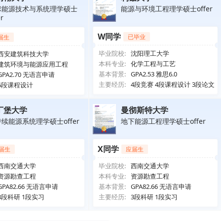
球能源技术与系统理学硕士
能源与环境工程理学硕士offer
er
W同学
已毕业
届生
毕业院校:
沈阳理工大学
西安建筑科技大学
本科专业:
化学工程与工艺
建筑环境与能源应用工程
基本背景:
GPA2.53 雅思6.0
GPA2.70 无语言申请
主要经历:
4段竞赛 4段课程设计 3段论文
6段课程设计
丁堡大学
曼彻斯特大学
续能源系统理学硕士offer
地下能源工程理学硕士offer
X同学
届生
应届生
西南交通大学
毕业院校:
西南交通大学
资源勘查工程
本科专业:
资源勘查工程
GPA82.66 无语言申请
基本背景:
GPA82.66 无语言申请
3段科研 1段实习
主要经历:
3段科研 1段实习