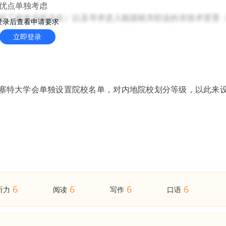
的优点单独考虑
的工程专业毕业生）以及寻求进入能源相关职业的非技术背景
登录后查看申请要求
立即登录
克塞特大学会单独设置院校名单，对内地院校划分等级，以此来
6
6
6
6
听力
阅读
写作
口语