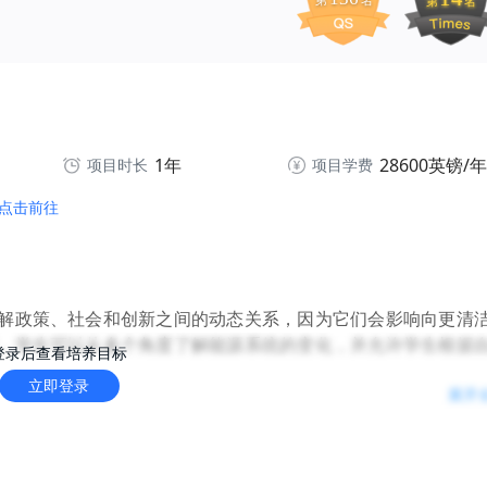
第
名
第
名
1年
28600英镑/年
项目时长
项目学费
点击前往
解政策、社会和创新之间的动态关系，因为它们会影响向更清
，学生可以从多个角度了解能源系统的变化，并允许学生根据
登录后查看培养目标
立即登录
展开