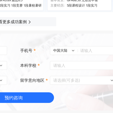
GPA3.89 雅思6.5
基本背景:
GPA68.50 无语言申请
2段实习 1段竞赛 1段暑校暑研
主要经历:
5段课程设计 1段实习
看更多成功案例
手机号
*
中国大陆
本科学校
*
请选择(可多选)
留学意向地区
*
预约咨询