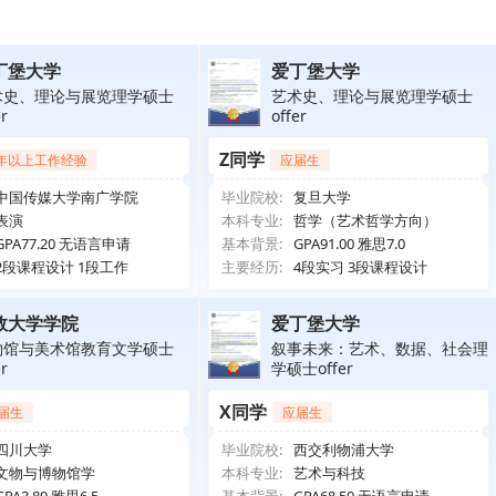
丁堡大学
爱丁堡大学
术史、理论与展览理学硕士
艺术史、理论与展览理学硕士
er
offer
Z同学
年以上工作经验
应届生
中国传媒大学南广学院
毕业院校:
复旦大学
表演
本科专业:
哲学（艺术哲学方向）
GPA77.20 无语言申请
基本背景:
GPA91.00 雅思7.0
2段课程设计 1段工作
主要经历:
4段实习 3段课程设计
敦大学学院
爱丁堡大学
物馆与美术馆教育文学硕士
叙事未来：艺术、数据、社会理
er
学硕士offer
X同学
届生
应届生
四川大学
毕业院校:
西交利物浦大学
文物与博物馆学
本科专业:
艺术与科技