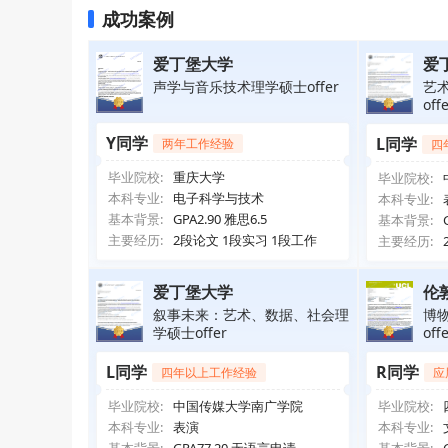
成功案例
爱丁堡大学
爱
声学与音乐技术理学硕士offer
艺
off
Y同学
L同学
两年工作经验
四
毕业院校:
重庆大学
毕业院校:
本科专业:
电子科学与技术
本科专业:
基本背景:
GPA2.90 雅思6.5
基本背景:
主要经历:
2段论文 1段实习 1段工作
主要经历:
爱丁堡大学
伦
叙事未来：艺术、数据、社会理
博
学硕士offer
off
L同学
R同学
四年以上工作经验
应
毕业院校:
中国传媒大学南广学院
毕业院校:
本科专业:
表演
本科专业: