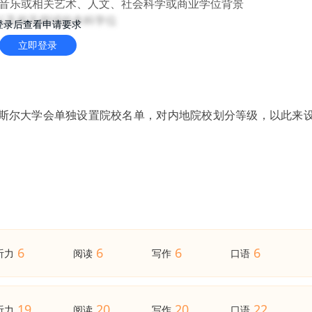
要音乐或相关艺术、人文、社会科学或商业学位背景
以及相关领域的本科学位
登录后查看申请要求
立即登录
卡斯尔大学会单独设置院校名单，对内地院校划分等级，以此来
6
6
6
6
听力
阅读
写作
口语
19
20
20
22
听力
阅读
写作
口语