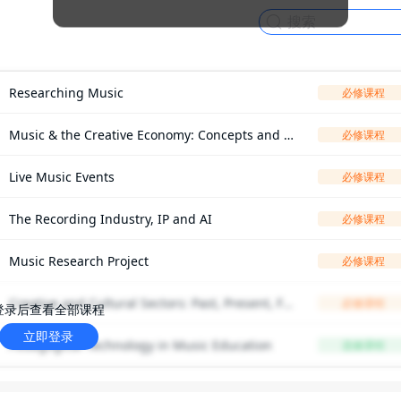
Researching Music
必修课程
Music & the Creative Economy: Concepts and P
必修课程
ractices
Live Music Events
必修课程
The Recording Industry, IP and AI
必修课程
Music Research Project
必修课程
Creative and Cultural Sectors: Past, Present, Fut
必修课程
登录后查看全部课程
立即登录
ure
Pedagogical Technology in Music Education
选修课程