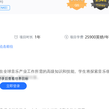
第
名
第
名
m)
NKEI
1年
25900英镑/年
项目时长
项目学费
点击前往
在全球音乐产业工作所需的高级知识和技能。学生将探索音乐
销和分销、录制和出版。
登录后查看培养目标
立即登录