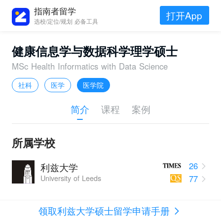
指南者留学
打开App
选校/定位/规划 必备工具
健康信息学与数据科学理学硕士
MSc Health Informatics with Data Science
社科
医学
医学院
简介
课程
案例
所属学校
26
利兹大学
77
University of Leeds
领取利兹大学硕士留学申请手册