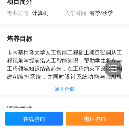
项目简介
专业方向
计算机
入学时间
春季/秋季
培养目标
卡内基梅隆大学人工智能工程硕士项目强调从工
程视角掌握前沿人工智能知识，帮助学生将AI与
工程领域知识结合起来，在工程约束下设计和构
建AI编排系统，并同时设计系统功能与其AI机
制，以提升系统的适应性、韧性与可信性。
展开全部
项目还要求学生能够运用ECE基础解决复杂问
题，展现创新、协作与领导力，参与研究项目，
并通过机器学习、深度学习、云端AI数据流和AI
语言要求
伦理等训练，形成面向工程问题的AI技术与专业
在线咨询
电话咨询
能力。
总分要求
小分要求