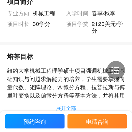
项目简介
专业方向
机械工程
入学时间
春季/秋季
项目时长
30学分
项目学费
2120美元/学
分
培养目标
纽约大学机械工程理学硕士项目强调机械工程基
础知识与问题求解能力的培养，学生需要掌握向
量代数、矩阵理论、常微分方程、拉普拉斯与傅
里叶变换以及偏微分方程等基本方法，并将其用
于工程问题分析与计算。
展开全部
项目还侧重于热力学、流体力学、传热、固体力
学与机械系统建模等方向的系统训练，帮助学生
预约咨询
电话咨询
形成对能源系统、结构系统以及线性机械系统的
申请要求