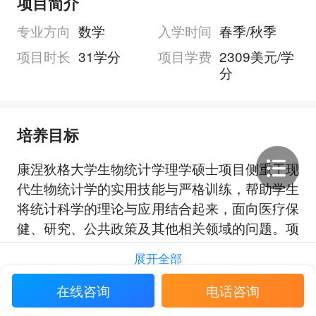
项目简介
专业方向
数学
入学时间
春季/秋季
项目时长
31学分
项目学费
2309美元/学
分
培养目标
康涅狄格大学生物统计学理学硕士项目侧重于现
代生物统计学的实用技能与严格训练，帮助学生
将统计科学的理论与应用结合起来，面向医疗保
健、研究、公共政策及其他相关领域的问题。项
目强调学生在统计推断、线性回归、临床试验与
展开全部
流行病学研究设计和分析、SAS 与 R 编程、数
据管理以及咨询等方面形成专业能力。
在线咨询
电话咨询
项目还要求学生通过实习或实践，将生物统计方
申请要求