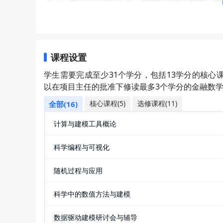
的是，奖学金申请竞争非常激烈，最终将由项目录
就业服务
：该项目的毕业生有机会在计算机服
多毕业生已在各个领域取得了成功的职业发展，如大
（DBS）、香港天文台以及各咨询公司。
课程设置
班级概况
：班级整体人数在50-60人左右，
学生需要完成至少31个学分，包括13学分的核心
生为主，双非或211学生有4-5个，985学生
以在项目主任的批准下修读最多3个学分的金融数
校。
核心课程(5)
选修课程(11)
全部(16)
计算与建模工具概论
科学编程与可视化
随机过程与应用
科学中的数值方法与建模
数据驱动建模研讨会与辅导