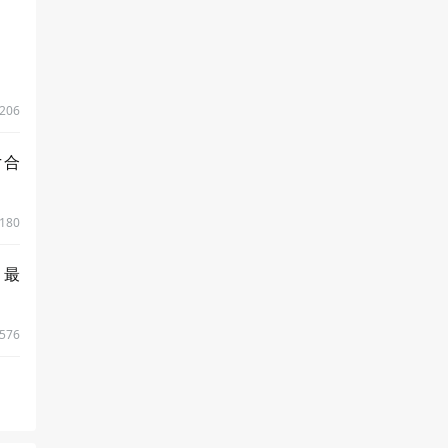
206
r合
180
，最
576