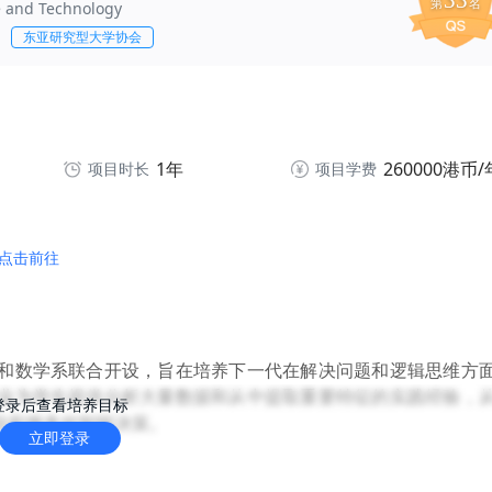
33
第
名
e and Technology
东亚研究型大学协会
1年
260000港币/
项目时长
项目学费
点击前往
和数学系联合开设，旨在培养下一代在解决问题和逻辑思维方
业为学生提供分析大量数据和从中提取重要特征的实践经验，
登录后查看培养目标
业和服务的智能决策。
立即登录