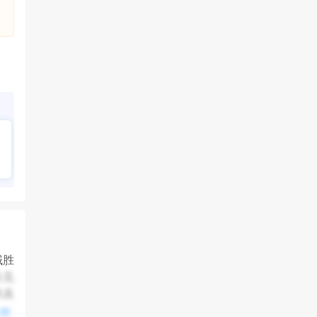
域胜
的见
养具
注意
全部