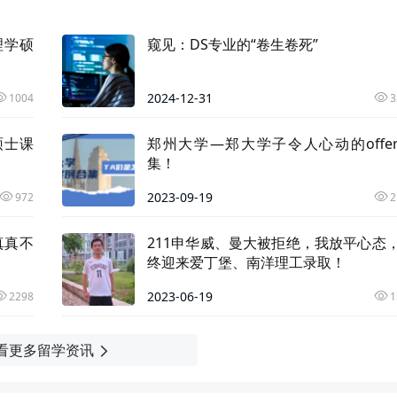
理学硕
窥见：DS专业的“卷生卷死”
2024-12-31
1004
3
硕士课
郑州大学—郑大学子令人心动的offe
集！
2023-09-19
972
2
真真不
211申华威、曼大被拒绝，我放平心态
终迎来爱丁堡、南洋理工录取！
2023-06-19
2298
1
看更多留学资讯