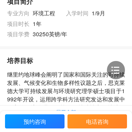
项目简介
专业方向
环境工程
入学时间
1/9月
项目时长
1年
项目学费
30250英镑/年
培养目标
继里约地球峰会阐明了国家和国际关注的可持续
发展、气候变化和生物多样性议题之后，思克莱
德大学可持续发展与环境研究理学硕士项目于1
992年开设，运用跨学科方法研究发达和发展中
国家的环境管理、政策、可持续性和可持续发
展开全部
展。考虑到个人理论与实证基础和所掌握的分析
预约咨询
电话咨询
工具，学生将需要探索实现可持续发展而不增加
经济活动生态足迹的策略和政策选择。