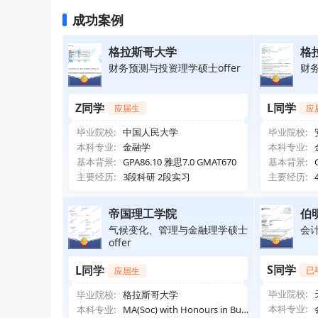
成功案例
格拉斯哥大学
格
财务预测与投资理学硕士offer
财务
Z同学
L同学
应届生
应
毕业院校:
中国人民大学
毕业院校:
本科专业:
金融学
本科专业:
基本背景:
GPA86.10 雅思7.0 GMAT670
基本背景:
主要经历:
3段科研 2段实习
主要经历:
帝国理工学院
伯
气候变化、管理与金融理学硕士
会计
offer
S同学
L同学
已
应届生
毕业院校:
毕业院校:
格拉斯哥大学
本科专业:
本科专业:
MA(Soc) with Honours in Busi