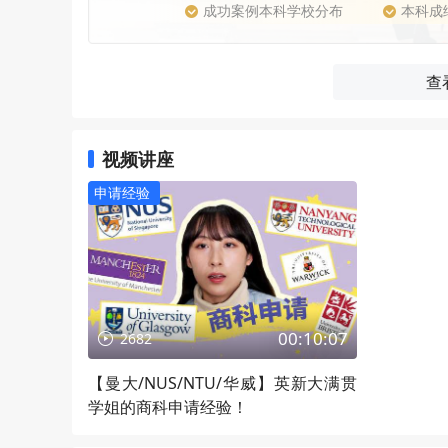
成功案例本科学校分布
本科成
查
视频讲座
申请经验
00:10:07
2682
【曼大/NUS/NTU/华威】英新大满贯
学姐的商科申请经验！