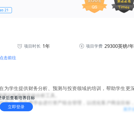
80
22
第
名
第
名
tas 21
1年
29300英镑/年
项目时长
项目学费
点击前往
在为学生提供财务分析、预测与投资领域的培训，帮助学生更
预测与投资相关的分析工具。
登录后查看培养目标
的学习，学生将学会进行资产组合管理，以优化客户商业目标
立即登录
展开
的走向，并提供金融投资分析。
学习过程中，学生也将有机会与商界领袖及意见领袖一同参加