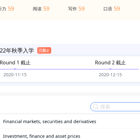
59
59
59
59
听力
阅读
写作
口语
22年秋季入学
Round 1 截止
Round 2 截止
2020-11-15
2020-12-15
Financial markets, securities and derivatives

Investment, finance and asset prices