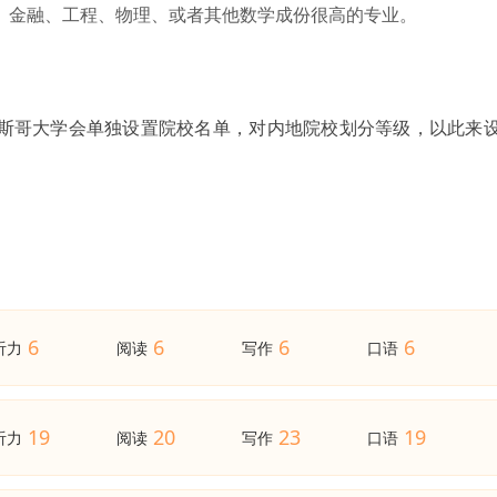
济学、金融、工程、物理、或者其他数学成份很高的专业。
拉斯哥大学会单独设置院校名单，对内地院校划分等级，以此来
6
6
6
6
听力
阅读
写作
口语
19
20
23
19
听力
阅读
写作
口语