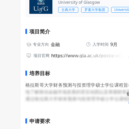
University of Glasgow
古典大学
罗素大学集团
Universi
项目简介
金融
9月
专业方向
入学时间
https://www.gla.ac.uk/postgraduate/taught/financialforecastinginvestment/
项目官网
培养目标
格拉斯哥大学财务预测与投资理学硕士学位课程旨
地了解推动金融市场发展的背后动因以及掌握财务
通过格拉斯大学财务预测与投资理学硕士学位课程
分利用可获取的信息来预测未来股票、利息及汇率
在格拉斯大学财务预测与投资理学硕士学位课程的
讲座，诸如摩根士丹利的副董事长。
申请要求