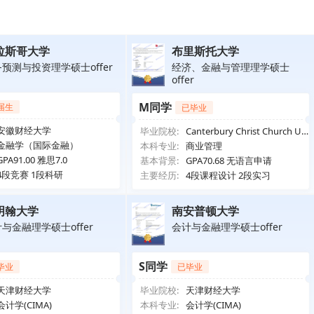
拉斯哥大学
布里斯托大学
预测与投资理学硕士offer
经济、金融与管理理学硕士
offer
M同学
届生
已毕业
安徽财经大学
毕业院校:
Canterbury Christ Church Uni
versity
金融学（国际金融）
本科专业:
商业管理
GPA91.00 雅思7.0
基本背景:
GPA70.68 无语言申请
4段竞赛 1段科研
主要经历:
4段课程设计 2段实习
明翰大学
南安普顿大学
与金融理学硕士offer
会计与金融理学硕士offer
S同学
毕业
已毕业
天津财经大学
毕业院校:
天津财经大学
会计学(CIMA)
本科专业:
会计学(CIMA)