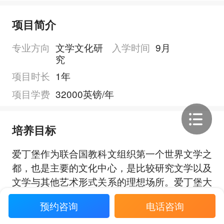
项目简介
专业方向
文学文化研
入学时间
9月
究
项目时长
1年
项目学费
32000英镑/年
培养目标
爱丁堡作为联合国教科文组织第一个世界文学之
都，也是主要的文化中心，是比较研究文学以及
文学与其他艺术形式关系的理想场所。爱丁堡大
学比较文学理学硕士项目为期一年的教授式硕士
预约咨询
电话咨询
课程利用了从苏格兰到亚洲、从斯堪的纳维亚到
展开全部
中东的世界级文学、语言和文化的教学和研究专