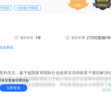
第
名
第
名
大学联盟
白玫瑰大学联盟
1年
27250英镑/年
项目时长
项目学费
点击前往
受到关注，鉴于超国家和国际社会政策话语和政策干预在解决
学全球公共政策与国际商务文学硕士项目使学生能够有效和批
登录后查看培养目标
提供课程授课和论文指导的结合，学生将有机会在全球背景下
立即登录
展开
兴趣的社会政策领域。