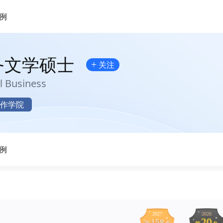
例
务文学硕士
+
关注
l Business
作学院
例
2027
2026
20
158