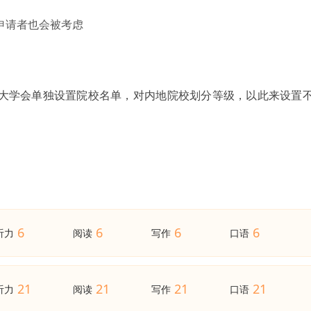
申请者也会被考虑
克大学会单独设置院校名单，对内地院校划分等级，以此来设置
6
6
6
6
听力
阅读
写作
口语
21
21
21
21
听力
阅读
写作
口语