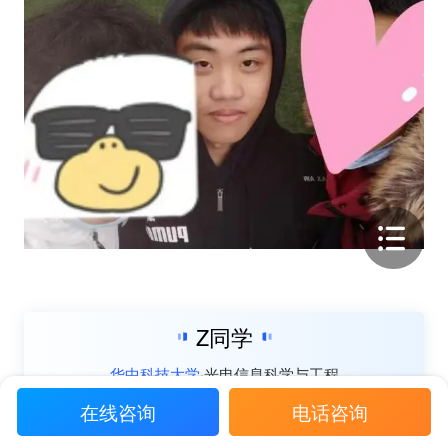
Z同学
华中科技大学
光电信息科学与工程
81
雅思:6.5(L:5.5/R:7/W:6/S:6.5)
GPA：
在线咨询
电话咨询
录取院校