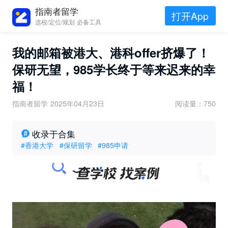
指南者留学
打开App
选校/定位/规划 必备工具
我的邮箱被港大、港科offer挤爆了！
保研无望，985学长终于等来迟来的幸
福！
指南者留学
2025年04月23日
阅读量：750
收录于合集
#香港大学
#保研留学
#985申请