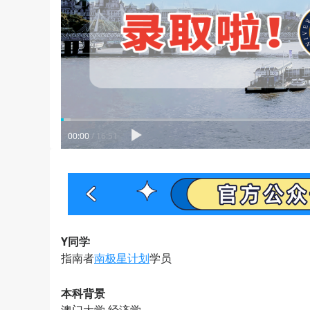
00:00
/
16:51
Y同学
指南者
南极星计划
学员
本科背景