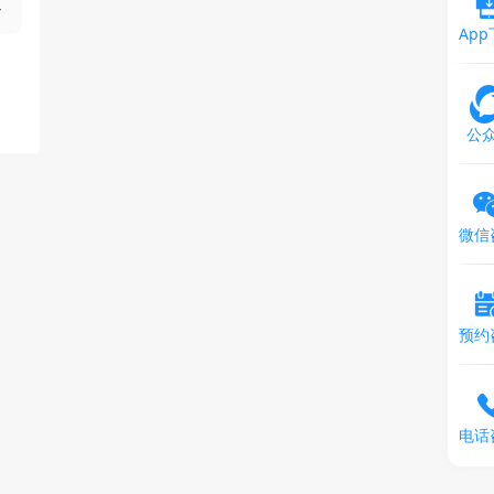
Ap
公
微信
预约
电话