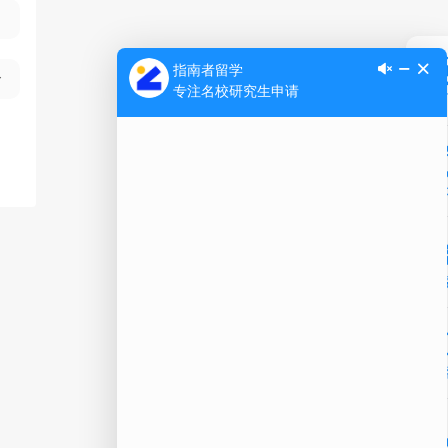
Ap
公
微信
在线