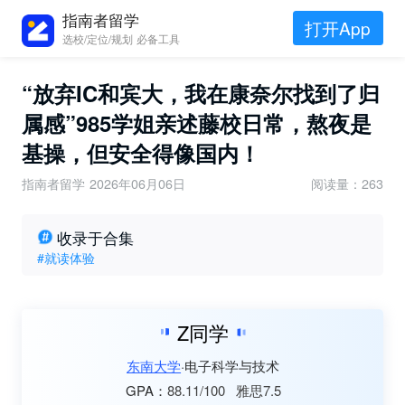
指南者留学
打开App
选校/定位/规划 必备工具
“放弃IC和宾大，我在康奈尔找到了归
属感”985学姐亲述藤校日常，熬夜是
基操，但安全得像国内！
指南者留学
2026年06月06日
阅读量：263
收录于合集
#就读体验
Z同学
东南大学
电子科学与技术
88.11/100
雅思7.5
GPA：