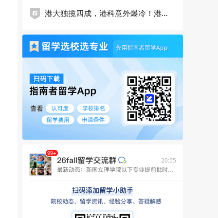
取！
港大独揽四成，港科意外爆冷！港新
提前批申请数据出炉，谁在抢跑，谁
在掉队……
20:55