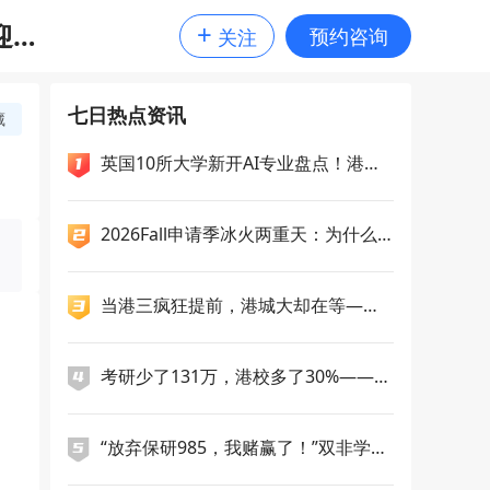
+
迎来
预约咨询
关注
七日热点资讯
藏
英国10所大学新开AI专业盘点！港科
广一次性新增5个授课型硕士，央国企
偏爱哪几类留学专业？
2026Fall申请季冰火两重天：为什么
你选的"洼地"一夜变成高地？
当港三疯狂提前，港城大却在等——2
7Fall申请逻辑正在分化
考研少了131万，港校多了30%——27
Fall的生源版图正在重写
“放弃保研985，我赌赢了！”双非学
姐，九战雅思，终斩获南洋理工双录