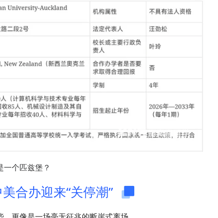
是一个匹兹堡？
1 中美合办迎来“关停潮”
些，更像是一场毫无征兆的断崖式离场。