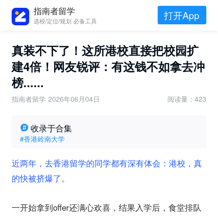
指南者留学
打开App
选校/定位/规划 必备工具
真装不下了！这所港校直接把校园扩
建4倍！网友锐评：有这钱不如拿去冲
榜......
指南者留学
2026年06月04日
阅读量：423
收录于合集
#香港岭南大学
近两年，去香港留学的同学都有深有体会：港校，真
的快被挤爆了。
一开始拿到offer还满心欢喜，结果入学后，食堂排队