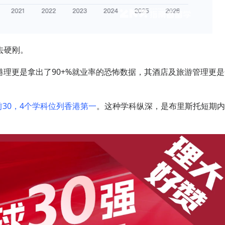
去硬刚。
港理更是拿出了90+%就业率的恐怖数据，其酒店及旅游管理更是

30，4个学科位列香港第一
。这种学科纵深，是布里斯托短期内
网络不给力，请刷新重试