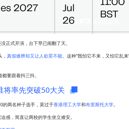
还没正式开演，台下早已闹翻了天。
头，
真假难辨却又让人欲罢不能。
这种“既怕它不来，又怕它乱来
能都要跟着抖三抖。
1 谁将率先突破50大关
0的两名种子选手，莫过于
香港理工大学
和
布里斯托大学
。
的紧迫感，简直让两校的学生坐立难安。