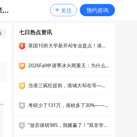
+
来大
预约咨询
关注
七日热点资讯
藏
英国10所大学新开AI专业盘点！港科
广一次性新增5个授课型硕士，央国企
偏爱哪几类留学专业？
2026Fall申请季冰火两重天：为什么
你选的"洼地"一夜变成高地？
当港三疯狂提前，港城大却在等——2
7Fall申请逻辑正在分化
考研少了131万，港校多了30%——27
Fall的生源版图正在重写
“放弃保研985，我赌赢了！”双非学
姐，九战雅思，终斩获南洋理工双录