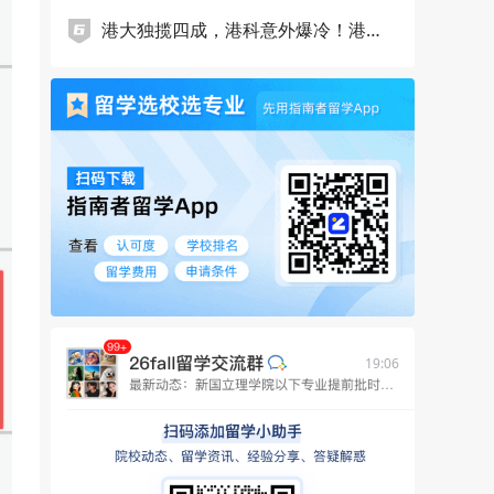
取！
港大独揽四成，港科意外爆冷！港新
提前批申请数据出炉，谁在抢跑，谁
在掉队……
19:06