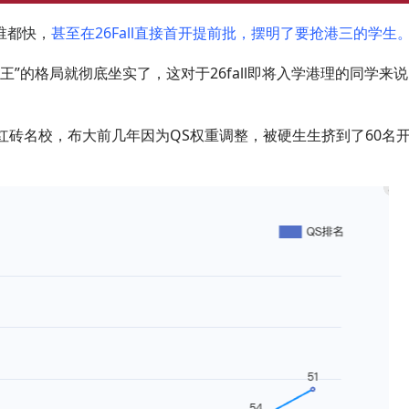
谁都快，
甚至在26Fall直接首开提前批，摆明了要抢港三的学生
王”的格局就彻底坐实了，这对于26fall即将入学港理的同学来
红砖名校，布大前几年因为QS权重调整，被硬生生挤到了60名