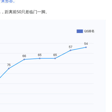
”来形容。
名，距离前50只差临门一脚。