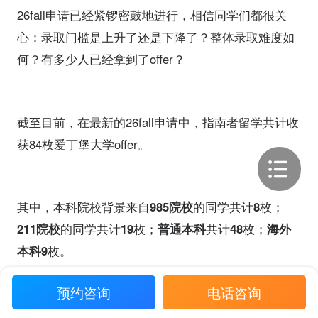
26fall申请已经紧锣密鼓地进行，相信同学们都很关
心：录取门槛是上升了还是下降了？整体录取难度如
何？有多少人已经拿到了offer？
截至目前，在最新的26fall申请中，指南者留学共计收
获84枚爱丁堡大学offer。
其中，本科院校背景来自
985院校
的同学共计
8
枚；
211院校
的同学共计
19
枚；
普通本科
共计
48
枚；
海外
本科9
枚。
预约咨询
电话咨询