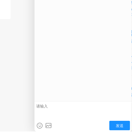
公
微信
在线
电话