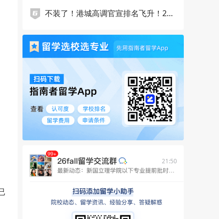
万美金OPT费用？！
不装了！港城高调官宣排名飞升！27f
all申请却玩消失，港城你到底在干什
么？
21:50
已