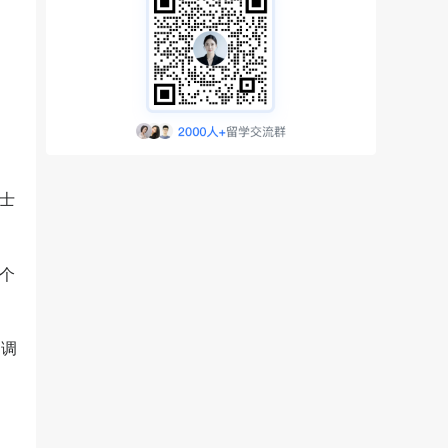
晤士
个
，调