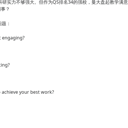
研实力不够强大。但作为QS排名34的强校，曼大盘起教学满
回事？
问题：
t engaging?
ting?
 achieve your best work?