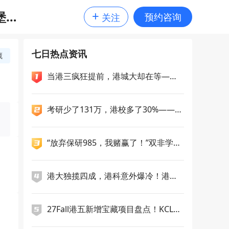
+
堡挂
预约咨询
关注
七日热点资讯
藏
当港三疯狂提前，港城大却在等——2
7Fall申请逻辑正在分化
考研少了131万，港校多了30%——27
Fall的生源版图正在重写
“放弃保研985，我赌赢了！”双非学
姐，九战雅思，终斩获南洋理工双录
取！
港大独揽四成，港科意外爆冷！港新
提前批申请数据出炉，谁在抢跑，谁
在掉队……
27Fall港五新增宝藏项目盘点！KCL录
取率不到3%的专业曝光，美国拟收10