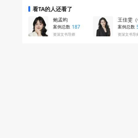
看TA的人还看了
鲍孟昀
王佳雯（C
187
案例总数
案例总数
资深文书导师
资深文书导