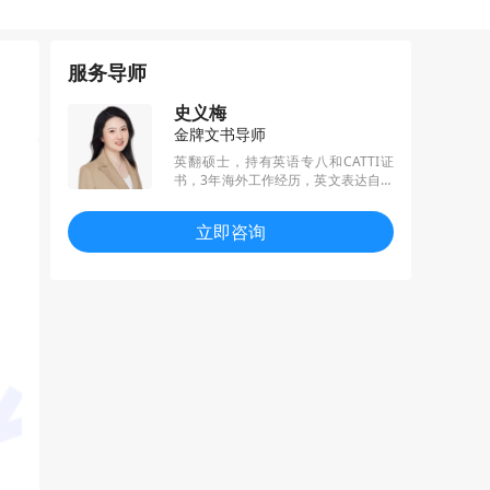
服务导师
史义梅
金牌文书导师
英翻硕士，持有英语专八和CATTI证
书，3年海外工作经历，英文表达自然
流畅，写作驾轻就熟；擅长全地区
（港、新、英、澳、美、加、欧陆）
立即咨询
全科（文社理工商）文书写作，已帮
助学生斩获数千枚左右名校offer