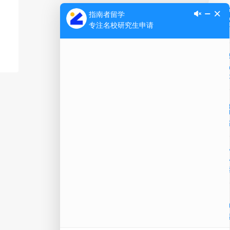
Ap
公
微信
在线
电话