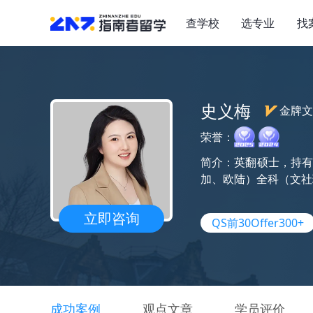
查学校
选专业
找
史义梅
金牌文
荣誉：
简介：英翻硕士，持有
加、欧陆）全科（文社
立即咨询
QS前30Offer300+
成功案例
观点文章
学员评价