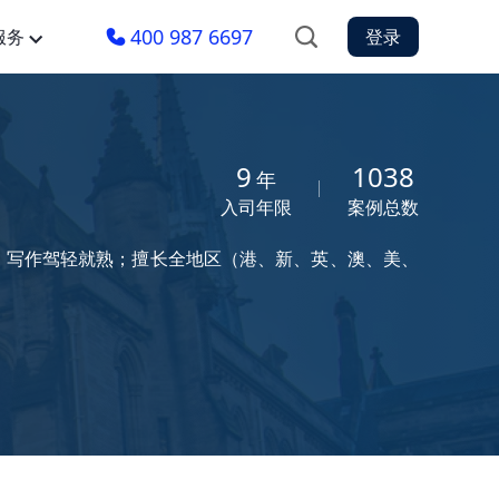
400 987 6697
服务
登录
9
1038
年
入司年限
案例总数
畅，写作驾轻就熟；擅长全地区（港、新、英、澳、美、