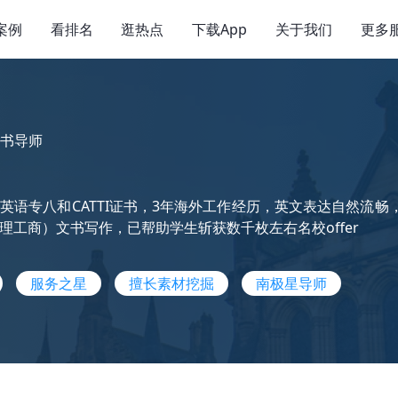
案例
看排名
逛热点
下载App
关于我们
更多
书导师
英语专八和CATTI证书，3年海外工作经历，英文表达自然流
理工商）文书写作，已帮助学生斩获数千枚左右名校offer
服务之星
擅长素材挖掘
南极星导师