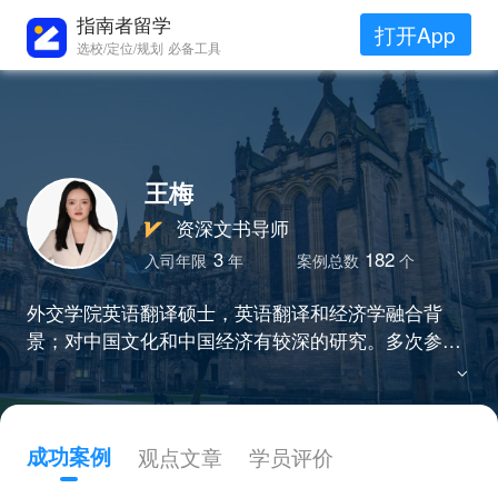
指南者留学
打开App
选校/定位/规划 必备工具
王梅
资深文书导师
3
182
入司年限
年
案例总数
个
外交学院英语翻译硕士，英语翻译和经济学融合背
景；对中国文化和中国经济有较深的研究。多次参与
政府外事活动，熟悉国际关系和公共政策理论和实
践；曾在人民日报社等权威媒体机构实习，实习主流
媒体传播模式。擅长挖掘学生亮点、串联学生经历，
让文书兼具专业性和故事感。
成功案例
观点文章
学员评价