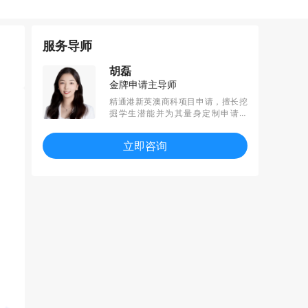
服务导师
胡磊
金牌申请主导师
精通港新英澳商科项目申请，擅长挖
掘学生潜能并为其量身定制申请策
略。始终秉承“精细专注，专业引领”的
理念，通过细心规划和高效执行，已
立即咨询
帮助多名学生获得Cambridge、IC、
UCL、LSE、NUS、NTU、港大等顶尖
名校的录取，致力为每一位学生开启
成功之旅。