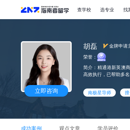
查学校
选专业
找
胡磊
金牌申请
荣誉：
简介：精通港新英澳商
高效执行，已帮助多名学
立即咨询
南极星导师
擅
成功案例
观点文章
学员评价