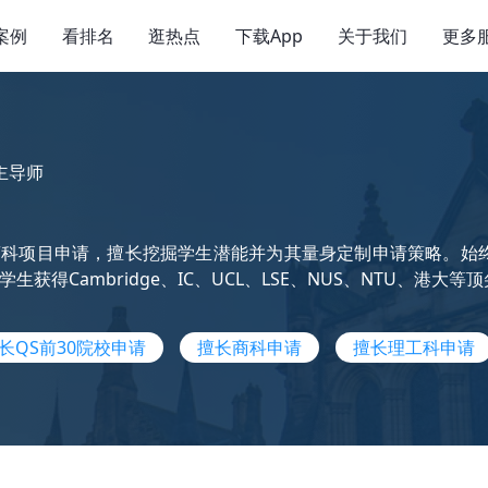
案例
看排名
逛热点
下载App
关于我们
更多
主导师
科项目申请，擅长挖掘学生潜能并为其量身定制申请策略。始终
生获得Cambridge、IC、UCL、LSE、NUS、NTU、
长QS前30院校申请
擅长商科申请
擅长理工科申请