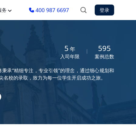
400 987 6697
服务
登录
5
595
年
入司年限
案例总数
秉承“精细专注，专业引领”的理念，通过细心规划和
港大等顶尖名校的录取，致力为每一位学生开启成功之旅。