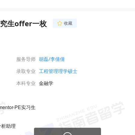
生offer一枚
收藏
服务导师
胡磊
/李倩倩
录取专业
工程管理理学硕士
本科专业
金融学
ntor-PE实习生
分析助理