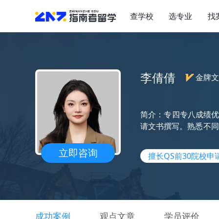
查学校
选专业
找
李倩倩
金牌文
简介：专四专八成绩
请文书撰写。熟悉不同
洲顶尖院校录取。
立即咨询
擅长QS前30院校申
成功案例
观点文章
学员评价