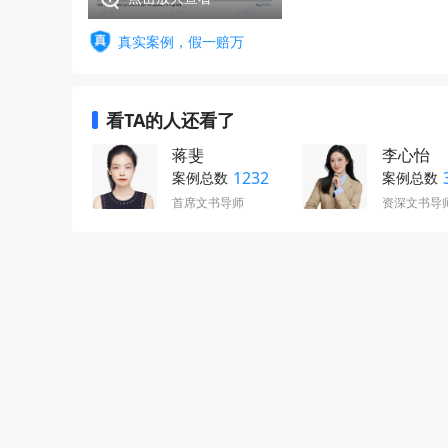
真实案例，假一赔万
看TA的人还看了
蒋斐
李心怡
1232
案例总数
案例总数
首席文书导师
资深文书导