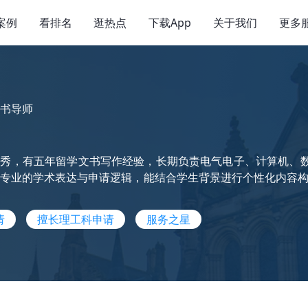
案例
看排名
逛热点
下载App
关于我们
更多
书导师
优秀，有五年留学文书写作经验，长期负责电气电子、计算机、
专业的学术表达与申请逻辑，能结合学生背景进行个性化内容构
请
擅长理工科申请
服务之星