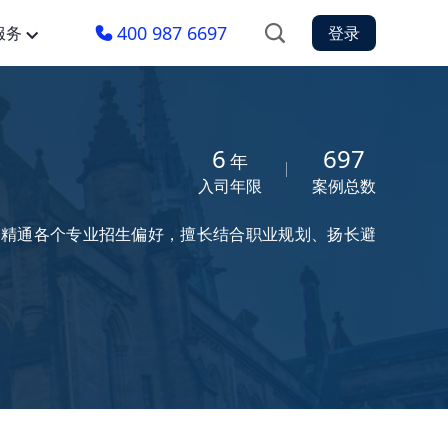
400 987 6697
服务
登录
6
697
年
入司年限
案例总数
区，精通各个专业招生偏好，擅长结合职业规划、扬长避