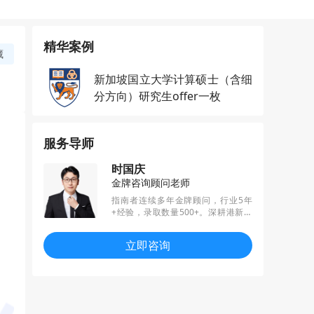
精华案例
藏
新加坡国立大学计算硕士（含细
分方向）研究生offer一枚
服务导师
时国庆
金牌咨询顾问老师
指南者连续多年金牌顾问，行业5年
+经验，录取数量500+。深耕港新英
地区，精通各个专业招生偏好，擅长
结合职业规划、扬长避短，帮助学员
立即咨询
匹配规划与定位。