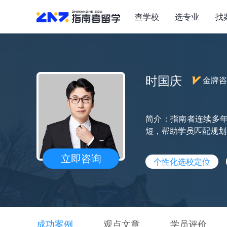
查学校
选专业
找
时国庆
金牌咨
简介：指南者连续多年
短，帮助学员匹配规划
立即咨询
个性化选校定位
成功案例
观点文章
学员评价