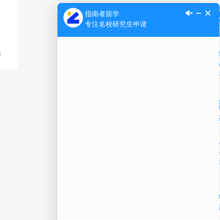
Ap
师
公
微信
在线
电话