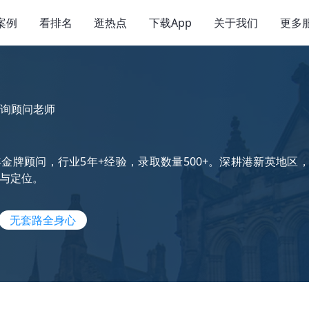
案例
看排名
逛热点
下载App
关于我们
更多
询顾问老师
金牌顾问，行业5年+经验，录取数量500+。深耕港新英地
与定位。
无套路全身心