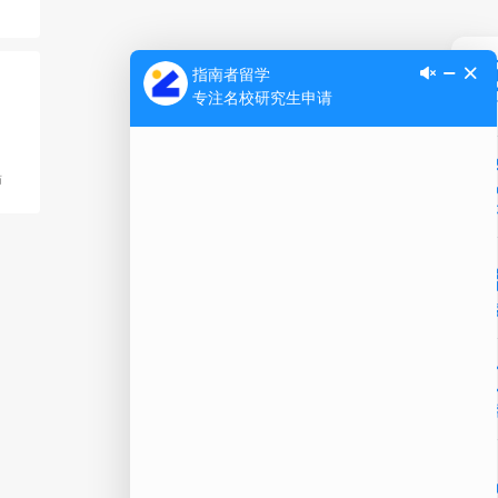
Ap
师
公
微信
在线