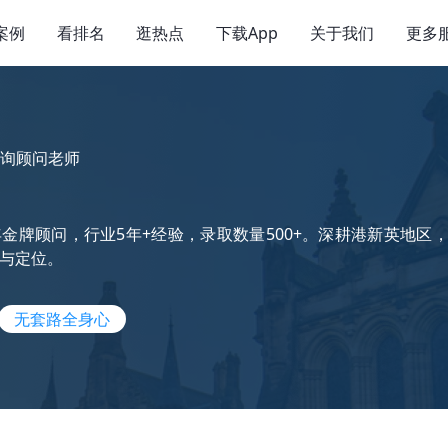
案例
看排名
逛热点
下载App
关于我们
更多
询顾问老师
金牌顾问，行业5年+经验，录取数量500+。深耕港新英地
与定位。
无套路全身心