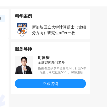
精华案例
藏
新加坡国立大学计算硕士（含细
分方向）研究生offer一枚
服务导师
时国庆
金牌咨询顾问老师
指南者连续多年金牌顾问，行业5年
+经验，录取数量500+。深耕港新英
地区，精通各个专业招生偏好，擅长
结合职业规划、扬长避短，帮助学员
立即咨询
匹配规划与定位。