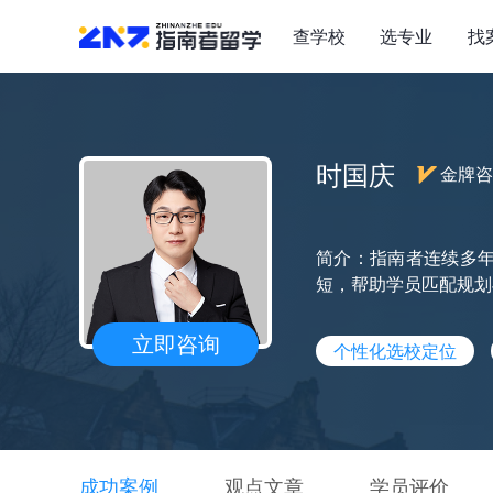
查学校
选专业
找
时国庆
金牌咨
简介：指南者连续多年
短，帮助学员匹配规划
立即咨询
个性化选校定位
成功案例
观点文章
学员评价