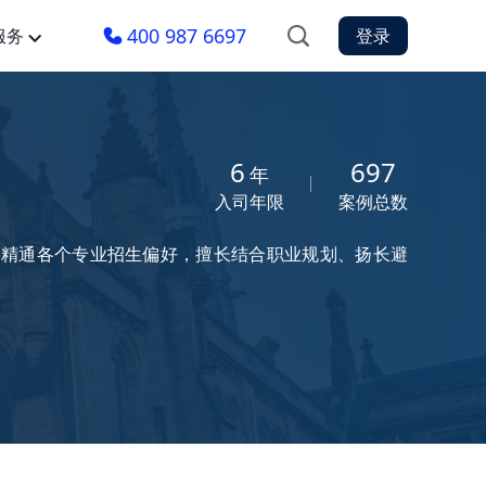
400 987 6697
服务
登录
6
697
年
入司年限
案例总数
区，精通各个专业招生偏好，擅长结合职业规划、扬长避