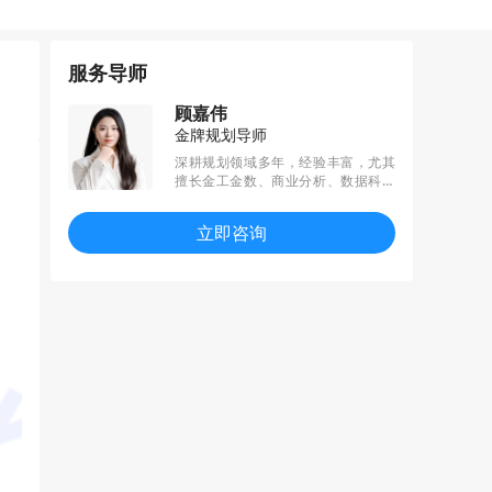
服务导师
顾嘉伟
金牌规划导师
深耕规划领域多年，经验丰富，尤其
擅长金工金数、商业分析、数据科学
等方向的规划。所带学员于规划期斩
获BCG、华泰证券、华为等多个名企o
立即咨询
ffer，收获“花旗杯”、美团商业分析大
赛、蚂蚁集团金融智能挑战赛等重量
级赛事奖项