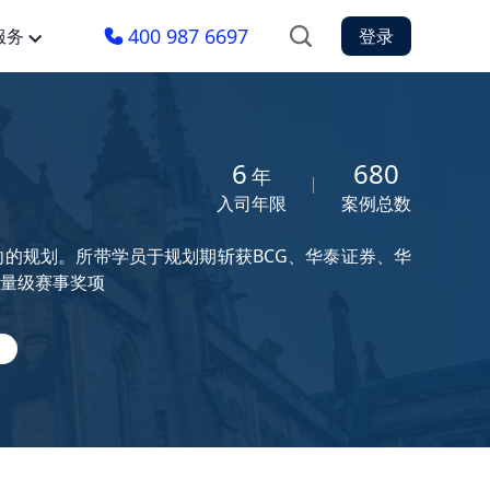
400 987 6697
服务
登录
6
680
年
入司年限
案例总数
的规划。所带学员于规划期斩获BCG、华泰证券、华
重量级赛事奖项