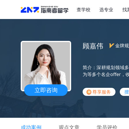
查学校
选专业
找
顾嘉伟
金牌规
简介：深耕规划领域多
为等多个名企offe
立即咨询
尊享服务
擅
成功案例
观点文章
学员评价