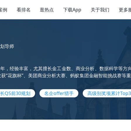
案例
看排名
逛热点
下载App
关于我们
更多
划导师
年，经验丰富，尤其擅长金工金数、商业分析、数据科学等方向
r，收获“花旗杯”、美团商业分析大赛、蚂蚁集团金融智能挑战赛等
长QS前30规划
名企offer猎手
高级别奖项累计Top3