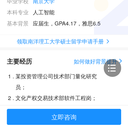
毕业学校
南京大学
本科专业
人工智能
基本背景
应届生，GPA4.17，雅思6.5
领取南洋理工大学硕士留学申请手册
主要经历
如何做好背景提升
1
.
某投资管理公司技术部门量化研究
员；
2
.
文化产权交易技术部软件工程岗；
3
.
易方达杯人工智能+大赛；
立即咨询
4
.
2025花旗杯金融创新大赛；